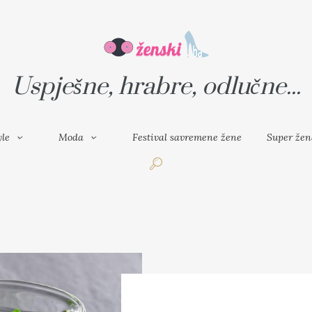
VAL SAVREMENE ŽENE
SUPER ŽENA
Uspješne, hrabre, odlučne...
yle
Moda
Festival savremene žene
Super žen