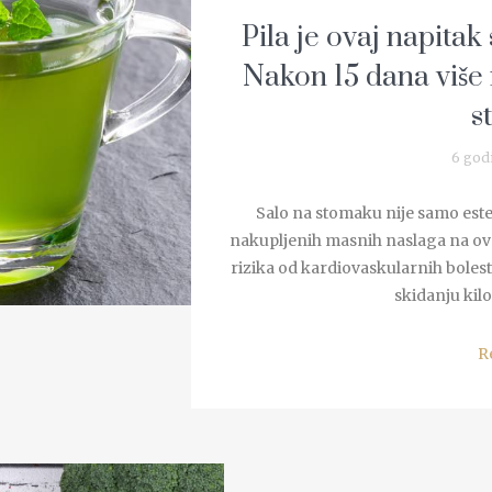
Pila je ovaj napitak
Nakon 15 dana više 
s
6 god
Salo na stomaku nije samo este
nakupljenih masnih naslaga na o
rizika od kardiovaskularnih bolest
skidanju kilo
R