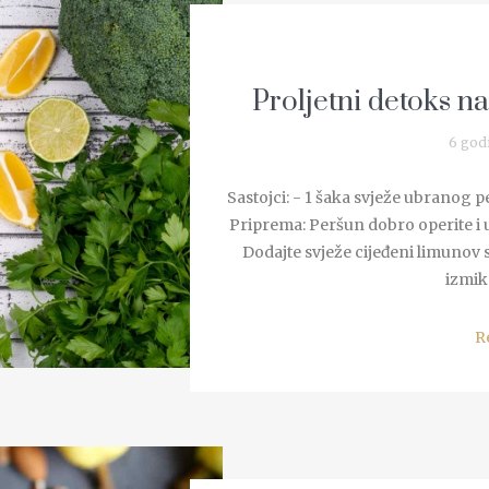
Proljetni detoks na
6 god
Sastojci: - 1 šaka svježe ubranog 
Priprema: Peršun dobro operite i 
Dodajte svježe cijeđeni limunov 
izmik
R