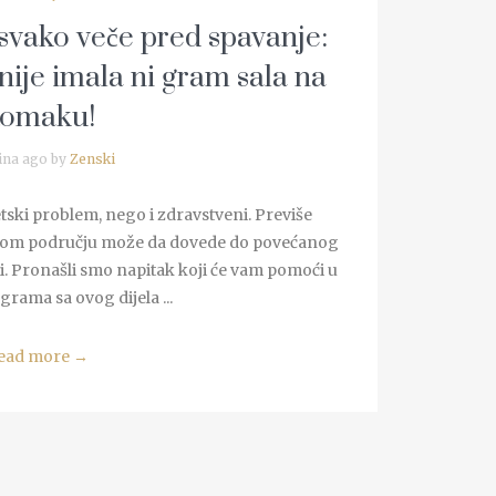
 svako veče pred spavanje:
nije imala ni gram sala na
tomaku!
ina ago by
Zenski
tski problem, nego i zdravstveni. Previše
vom području može da dovede do povećanog
i. Pronašli smo napitak koji će vam pomoći u
grama sa ovog dijela ...
ead more
→