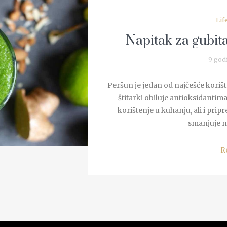
Lif
Napitak za gubit
9 god
Peršun je jedan od najčešće korišt
štitarki obiluje antioksidantim
korištenje u kuhanju, ali i prip
smanjuje na
R