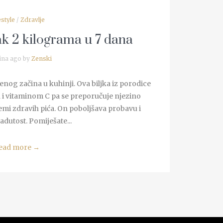
estyle
/
Zdravlje
ak 2 kilograma u 7 dana
ina ago by
Zenski
enog začina u kuhinji. Ova biljka iz porodice
a i vitaminom C pa se preporučuje njezino
remi zdravih pića. On poboljšava probavu i
dutost. Pomiješate...
ead more
→