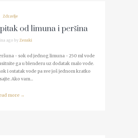
Zdravlje
pitak od limuna i peršina
ina ago by
Zenski
peršuna - sok od jednog limuna - 250 ml vode
usitnite ga u blenderu uz dodatak malo vode.
sok i ostatak vode pa sve još jednom kratko
sajte. Ako vam...
ead more
→