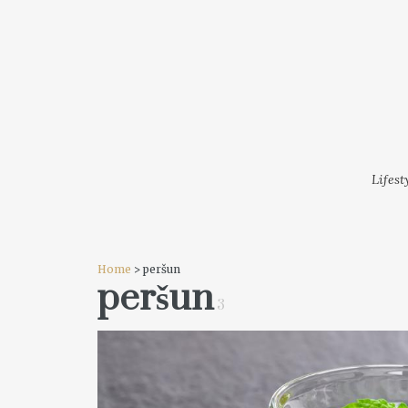
LIFESTYLE
MODA
FESTI
Lifest
Home
> peršun
peršun
3