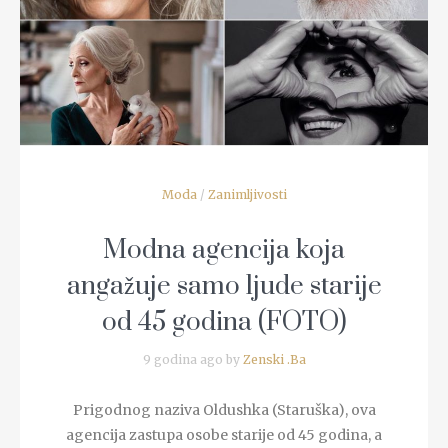
READ MORE
Moda
/
Zanimljivosti
Modna agencija koja
angažuje samo ljude starije
od 45 godina (FOTO)
9 godina ago by
Zenski .Ba
Prigodnog naziva Oldushka (Staruška), ova
agencija zastupa osobe starije od 45 godina, a