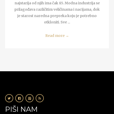
najstarija od njih ima čak 85. Modna industrija se
prilagođava različitim veličinama i nacijama, dok
je starost naredna prepreka koju je potrebno
otkloniti. Sve ...
Read more
→
PIŠI NAM