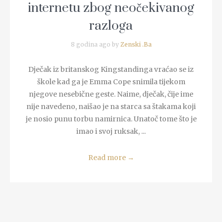
internetu zbog neočekivanog
razloga
8 godina ago by
Zenski .Ba
Dječak iz britanskog Kingstandinga vraćao se iz
škole kad ga je Emma Cope snimila tijekom
njegove nesebične geste. Naime, dječak, čije ime
nije navedeno, naišao je na starca sa štakama koji
je nosio punu torbu namirnica. Unatoč tome što je
imao i svoj ruksak, ...
Read more
→