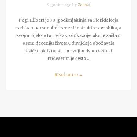
9 godina ago by
Zenski
Pegi Hilbert je 70-godišnjakinja sa Floride koja
radi kao personalni trener i instruktor aerobika, a
svojim tijelom to i te kako dokazuje iako je zašla u
osmu deceniju života.Oduvijek je obožavala
fizičke aktivnosti, a u svojim dvadesetim i
tridesetim je često...
Read more
→