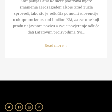
Kompanija Lafat Komerc podržava mjere
smanjenja aerozagađenja koje Grad Tuzla
sprovodi, tako što je odlučila ponuditi subvencije
u ukupnom iznosu od 1 milion KM, za sve one koji
prođu na javnom pozivu a svoje povjerenje odluče
dati Lafatovim proizvodima. Svi...
Read more
→