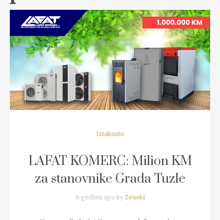
READ MORE
Istaknuto
LAFAT KOMERC: Milion KM
za stanovnike Grada Tuzle
6 godina ago by
Zenski