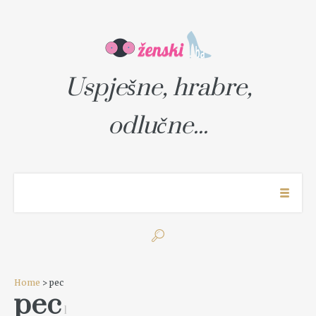
Uspješne, hrabre,
odlučne...
Home
> pec
pec
1