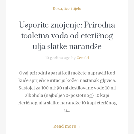
Kosa, lice i tijelo
Usporite znojenje: Prirodna
toaletna voda od eteričnog
ulja slatke narandže
10 godina ago by
Zenski
Ovaj prirodni aparat koji možete napraviti kod
kuće spriječiće iritaciju kože i nastanak gljivica.
Sastojci za 100 ml: 90 ml destilovane vode 10 ml
alkohola (najbolje 70-postotnog) 10 kapi
eteričnog ulja slatke narandže 10 kapi eteričnog
u...
Read more
→