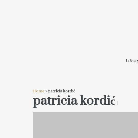
LIFESTYLE
MODA
FESTI
Lifest
Home
> patricia kordić
patricia kordić
1