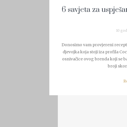
6 savjeta za uspješa
10 god
Donosimo vam provjereni recept z
djevojka koja stoji iza profila C
osnivačice ovog brenda koji se ba
broji skor
R