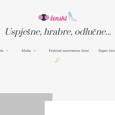
VAL SAVREMENE ŽENE
SUPER ŽENA
Uspješne, hrabre, odlučne...
yle
Moda
Festival savremene žene
Super žen