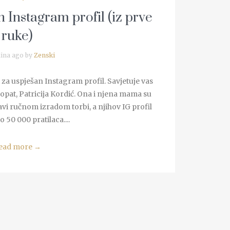
n Instagram profil (iz prve
ruke)
ina ago by
Zenski
a uspješan Instagram profil. Savjetuje vas
ocopat, Patricija Kordić. Ona i njena mama su
vi ručnom izradom torbi, a njihov IG profil
o 50 000 pratilaca....
ead more
→