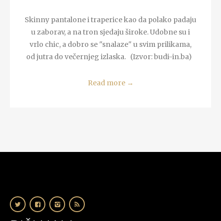
Skinny pantalone i traperice kao da polako padaju
u zaborav, a na tron sjedaju široke. Udobne su i
vrlo chic, a dobro se "snalaze" u svim prilikama,
od jutra do večernjeg izlaska. (Izvor: budi-in.ba)
Read more
→