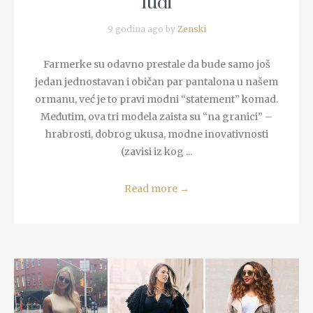
luđi
9 godina ago by
Zenski
Farmerke su odavno prestale da bude samo još
jedan jednostavan i običan par pantalona u našem
ormanu, već je to pravi modni “statement” komad.
Međutim, ova tri modela zaista su “na granici” –
hrabrosti, dobrog ukusa, modne inovativnosti
(zavisi iz kog ...
Read more
→