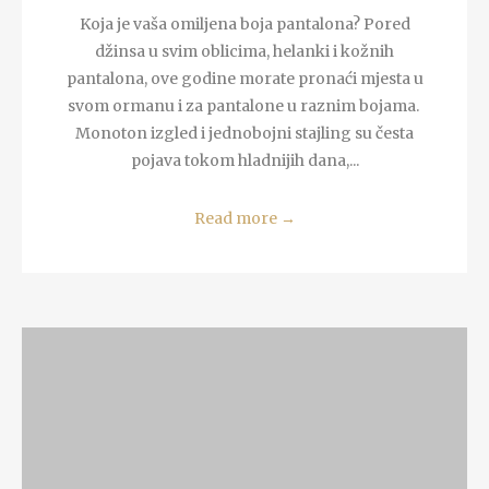
Koja je vaša omiljena boja pantalona? Pored
džinsa u svim oblicima, helanki i kožnih
pantalona, ove godine morate pronaći mjesta u
svom ormanu i za pantalone u raznim bojama.
Monoton izgled i jednobojni stajling su česta
pojava tokom hladnijih dana,...
Read more
→