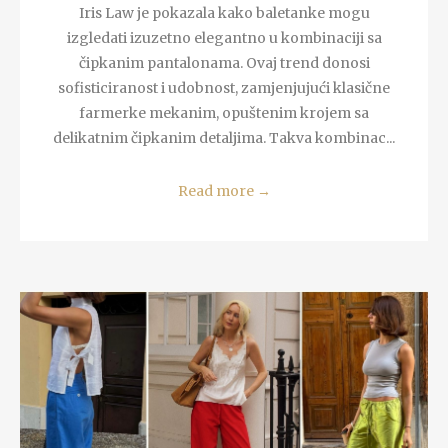
Iris Law je pokazala kako baletanke mogu
izgledati izuzetno elegantno u kombinaciji sa
čipkanim pantalonama. Ovaj trend donosi
sofisticiranost i udobnost, zamjenjujući klasične
farmerke mekanim, opuštenim krojem sa
delikatnim čipkanim detaljima. Takva kombinac...
Read more
→
READ MORE