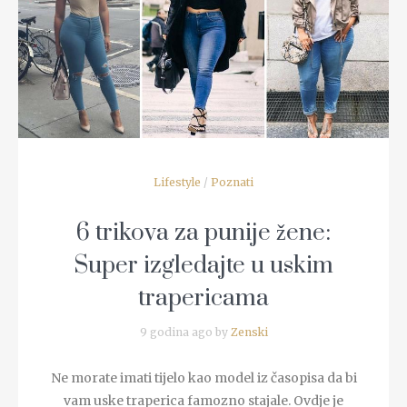
READ MORE
Lifestyle
/
Poznati
6 trikova za punije žene:
Super izgledajte u uskim
trapericama
9 godina ago by
Zenski
Ne morate imati tijelo kao model iz časopisa da bi
vam uske traperica famozno stajale. Ovdje je