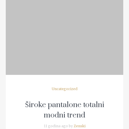
READ MORE
Uncategorized
Široke pantalone totalni
modni trend
11 godina ago by
Zenski