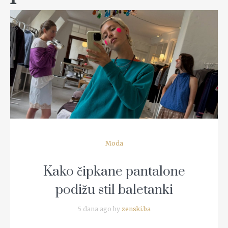
READ MORE
Moda
Kako čipkane pantalone
podižu stil baletanki
5 dana ago by
zenski.ba