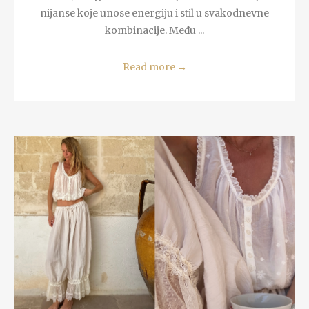
nijanse koje unose energiju i stil u svakodnevne
kombinacije. Među ...
Read more
→
READ MORE