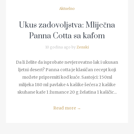
Aktuelno
Ukus zadovoljstva: Mliječna
Panna Cotta sa kafom
10 godina ago by
Zenski
Da li želite da isprobate nevjerovatno lak i ukusan
ljetni desert? Panna cotta je klasičan recept koji
možete pripremiti kod kuće. Sastojci: 150ml
mlijeka 180 ml pavlake 4 kašike šećera 2 kašike
skuhane kafe 1 žumance 20 g želatina 1 kašičic...
Read more
→