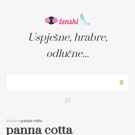
Uspješne, hrabre,
odlučne...
Home
> panna cotta
panna cotta
1