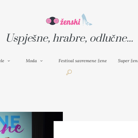
VAL SAVREMENE ŽENE
SUPER ŽENA
Uspješne, hrabre, odlučne...
yle
Moda
Festival savremene žene
Super žen