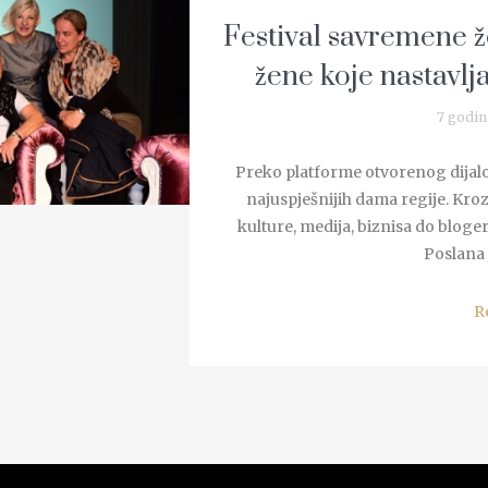
Festival savremene ž
žene koje nastavlja
7 godin
Preko platforme otvorenog dijalog
najuspješnijih dama regije. Kroz
kulture, medija, biznisa do blogerk
Poslana 
R