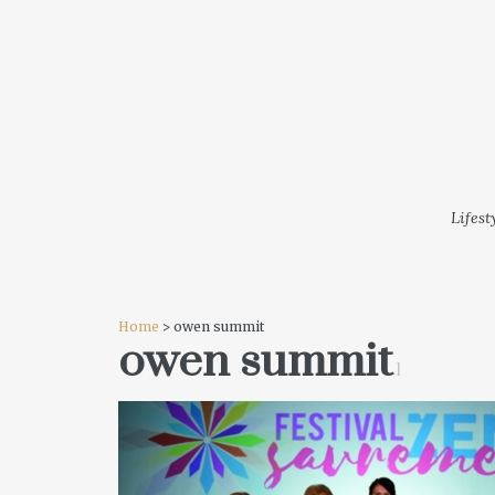
LIFESTYLE
MODA
FESTI
Lifest
Home
> owen summit
owen summit
1