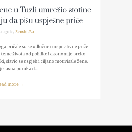
ene u Tuzli umrežio stotine
ju da pišu uspješne priče
a ago by
Zenski .Ba
a pričale su se odlučne i inspirativne priče
 teme života od politike i ekonomije preko
i, slavio se uspjeh i ciljano motivisale žene.
je jasna poruka d...
ead more
→