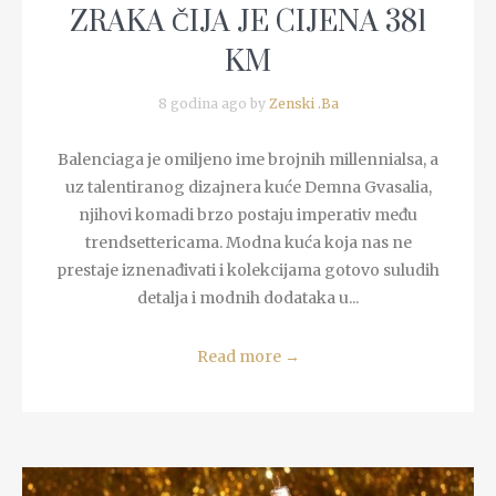
ZRAKA ČIJA JE CIJENA 381
KM
8 godina ago by
Zenski .Ba
Balenciaga je omiljeno ime brojnih millennialsa, a
uz talentiranog dizajnera kuće Demna Gvasalia,
njihovi komadi brzo postaju imperativ među
trendsettericama. Modna kuća koja nas ne
prestaje iznenađivati i kolekcijama gotovo suludih
detalja i modnih dodataka u...
Read more
→