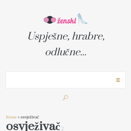
Uspješne, hrabre,
odlučne...
Home
> osvježivač
osvježivač
2