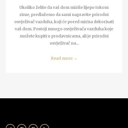
Ukoliko želite da vaš dom miriše lijepo tokom
zime, predlažemo da sami napravite prirodni
osvježivač vazduha, koji će pored mirisa dekorisati
vaš dom. Postoji mnogo osvježivača vazduha koje
možete kupiti u prodavnicama, ali je prirodni
osvježivač na...
Read more
→