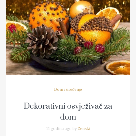
READ MORE
Dom i uređenje
Dekorativni osvježivač za
dom
11 godina ago by
Zenski