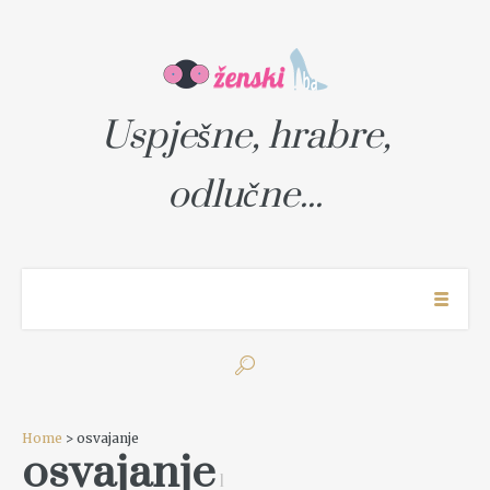
Uspješne, hrabre,
odlučne...
Home
> osvajanje
osvajanje
1