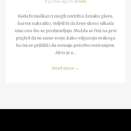
8 godina ago by
Zenski
Kada bi muškarci mogli zaviriti u žensku glavu,
barem nakratko, vidjeli bi da žene skoro nikada
nisu ono što se predstavljaju. Možda se čini na prvi
pogled da su samo svoje, kako odguruju svakoga
ko im se približi i da nemaju potrebu vezivanjem.
Ali to je o...
Read more
→