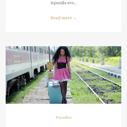
ispunila svo...
Read more
→
READ MORE
Porodica