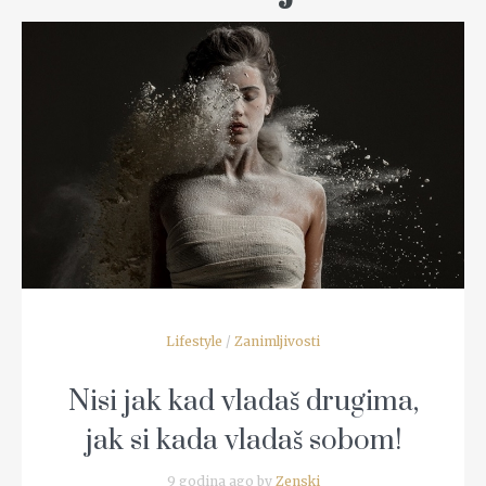
READ MORE
Lifestyle
/
Zanimljivosti
Nisi jak kad vladaš drugima,
jak si kada vladaš sobom!
9 godina ago by
Zenski