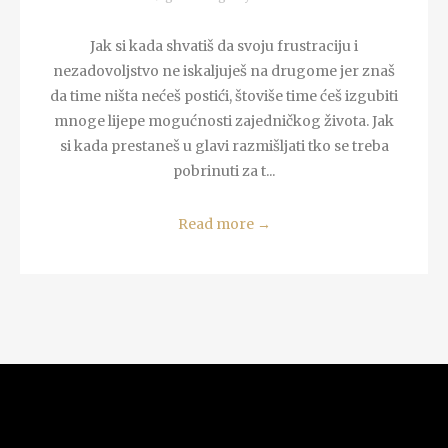
Jak si kada shvatiš da svoju frustraciju i
nezadovoljstvo ne iskaljuješ na drugome jer znaš
da time ništa nećeš postići, štoviše time ćeš izgubiti
mnoge lijepe mogućnosti zajedničkog života. Jak
si kada prestaneš u glavi razmišljati tko se treba
pobrinuti za t...
Read more
→