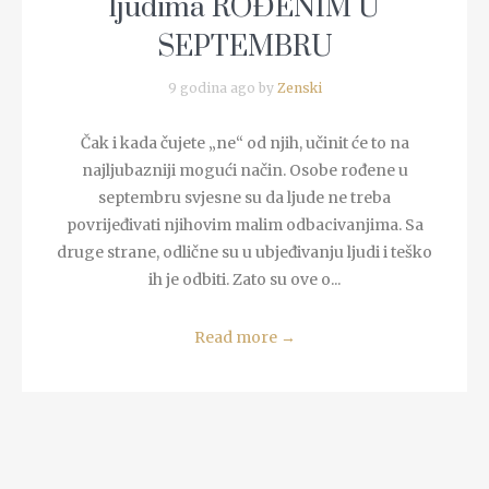
ljudima ROĐENIM U
SEPTEMBRU
9 godina ago by
Zenski
Čak i kada čujete „ne“ od njih, učinit će to na
najljubazniji mogući način. Osobe rođene u
septembru svjesne su da ljude ne treba
povrijeđivati njihovim malim odbacivanjima. Sa
druge strane, odlične su u ubjeđivanju ljudi i teško
ih je odbiti. Zato su ove o...
Read more
→