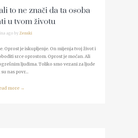
 ali to ne znači da ta osoba
ti u tvom životu
ina ago by
Zenski
. Oprost je iskupljenje. On mijenja tvoj život i
oboditi srce oprostom. Oprost je moćan. Ali
rešnim ljudima. Toliko smo vezani za ljude
 su nas povr...
ead more
→