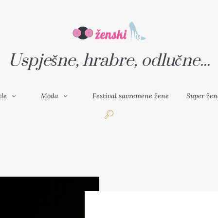
VAL SAVREMENE ŽENE
SUPER ŽENA
Uspješne, hrabre, odlučne...
yle
Moda
Festival savremene žene
Super žen