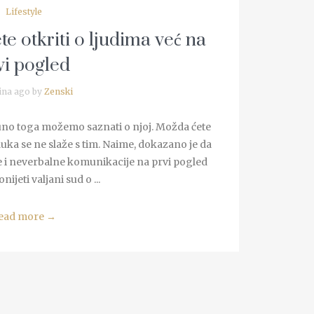
Lifestyle
te otkriti o ljudima već na
vi pogled
ina ago by
Zenski
no toga možemo saznati o njoj. Možda ćete
auka se ne slaže s tim. Naime, dokazano je da
ne i neverbalne komunikacije na prvi pogled
jeti valjani sud o ...
ead more
→