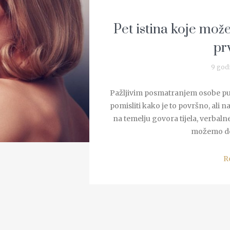
Pet istina koje može
pr
9 god
Pažljivim posmatranjem osobe pu
pomisliti kako je to površno, ali n
na temelju govora tijela, verbal
možemo doni
R