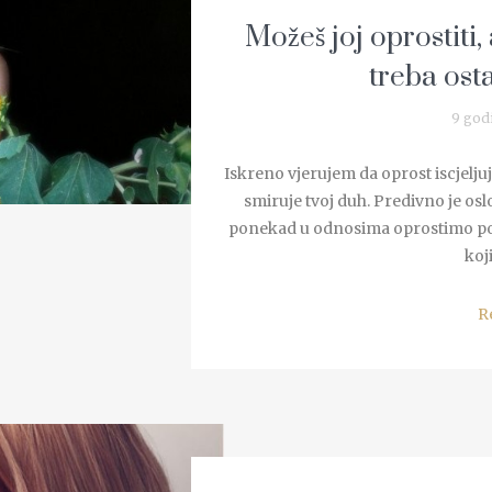
Možeš joj oprostiti,
treba osta
9 god
Iskreno vjerujem da oprost iscjeljuje
smiruje tvoj duh. Predivno je osl
ponekad u odnosima oprostimo pog
koji
R