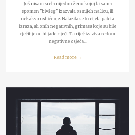
Još nisam srela nijednu ženu kojoj bi sama
spomen ''bivšeg'' izazvala osmijeh na licu, ili
nekakvo ushićenje. Nalazila se tu cijela paleta
izraza, ali onih negativnih, grimasa koje su bile
rječitije od hiljade riječi. Ta riječ izaziva redom
negativne osjeća...
Read more
→
READ MORE