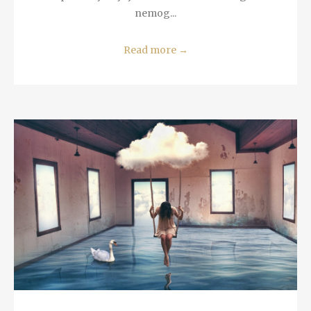
nemog...
Read more
→
READ MORE