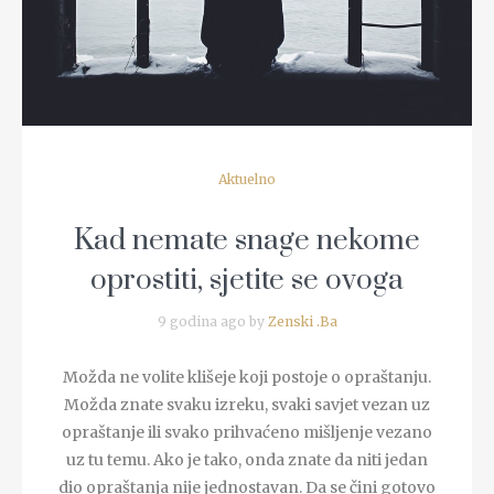
Aktuelno
Kad nemate snage nekome
oprostiti, sjetite se ovoga
9 godina ago by
Zenski .Ba
Možda ne volite klišeje koji postoje o opraštanju.
Možda znate svaku izreku, svaki savjet vezan uz
opraštanje ili svako prihvaćeno mišljenje vezano
uz tu temu. Ako je tako, onda znate da niti jedan
dio opraštanja nije jednostavan. Da se čini gotovo