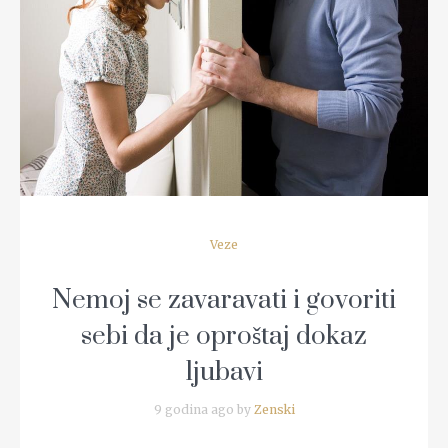
READ MORE
Veze
Nemoj se zavaravati i govoriti
sebi da je oproštaj dokaz
ljubavi
9 godina ago by
Zenski