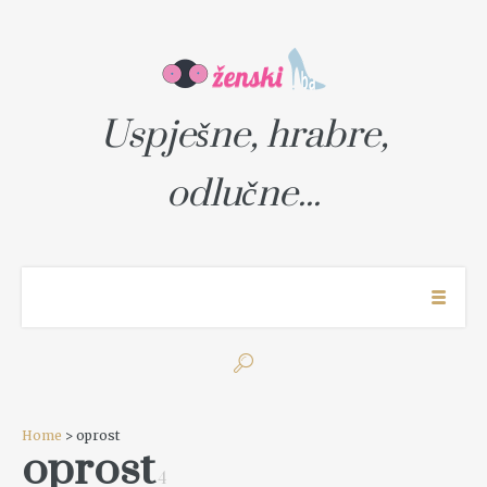
Uspješne, hrabre,
odlučne...
Home
> oprost
oprost
4