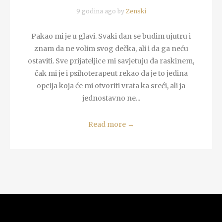
9 godina ago by
Zenski
Pakao mi je u glavi. Svaki dan se budim ujutru i
znam da ne volim svog dečka, ali i da ga neću
ostaviti. Sve prijateljice mi savjetuju da raskinem,
čak mi je i psihoterapeut rekao da je to jedina
opcija koja će mi otvoriti vrata ka sreći, ali ja
jednostavno ne...
Read more
→