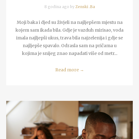
8 godina ago by
Zenski .Ba
Moji baka i djed su živjeli na najljepšem mjestu na
kojem sam ikada bila. Gdje je vazduh mirisao, voda
imala najljepši ukus, trava bila najzelenija i gdje se
najljepše spavalo. Odrasla sam na pričama u
kojima je snijeg znao napadati više od metr...
Read more
→