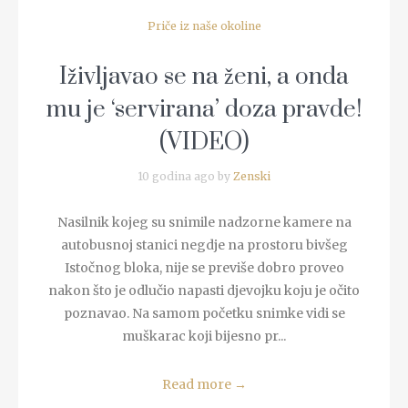
Priče iz naše okoline
Iživljavao se na ženi, a onda
mu je ‘servirana’ doza pravde!
(VIDEO)
10 godina ago by
Zenski
Nasilnik kojeg su snimile nadzorne kamere na
autobusnoj stanici negdje na prostoru bivšeg
Istočnog bloka, nije se previše dobro proveo
nakon što je odlučio napasti djevojku koju je očito
poznavao. Na samom početku snimke vidi se
muškarac koji bijesno pr...
Read more
→