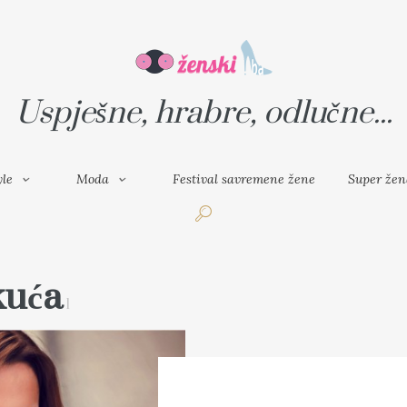
VAL SAVREMENE ŽENE
SUPER ŽENA
Uspješne, hrabre, odlučne...
yle
Moda
Festival savremene žene
Super žen
kuća
1