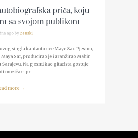
utobiografska priča, koju
lim sa svojom publikom
ina ago by
Zenski
 novog singla kantautorice Maye Sar. Pjesmu,
a Maya Sar, producirao je i aranžirao Mahir
 Sarajevu. Na pjesmi kao gitarista gostuje
i muzičar i pr...
ead more
→