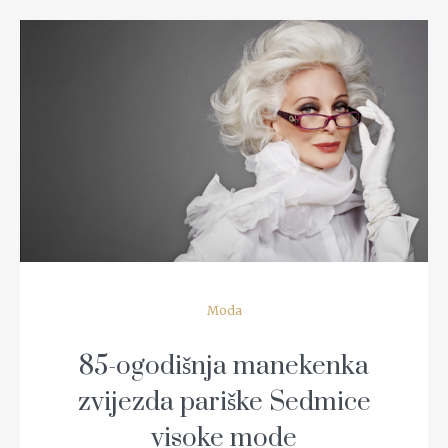
READ MORE
Moda
85-ogodišnja manekenka
zvijezda pariške Sedmice
visoke mode