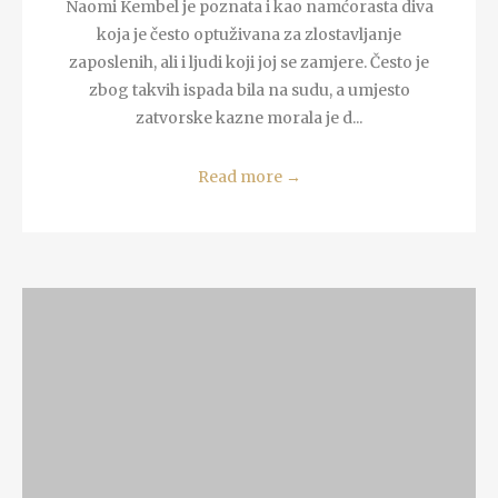
Naomi Kembel je poznata i kao namćorasta diva
koja je često optuživana za zlostavljanje
zaposlenih, ali i ljudi koji joj se zamjere. Često je
zbog takvih ispada bila na sudu, a umjesto
zatvorske kazne morala je d...
Read more
→