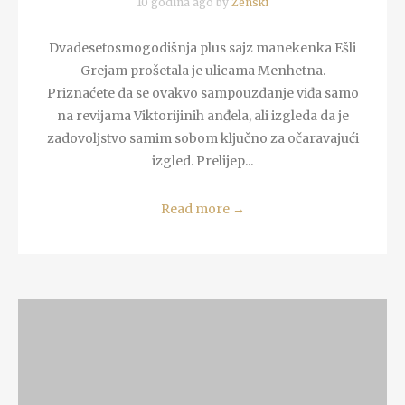
10 godina ago by
Zenski
Dvadesetosmogodišnja plus sajz manekenka Ešli
Grejam prošetala je ulicama Menhetna.
Priznaćete da se ovakvo sampouzdanje viđa samo
na revijama Viktorijinih anđela, ali izgleda da je
zadovoljstvo samim sobom ključno za očaravajući
izgled. Prelijep...
Read more
→