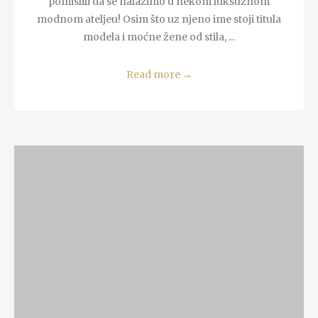
pomislili da se nalazimo u nekom luksuznom
modnom ateljeu! Osim što uz njeno ime stoji titula
modela i moćne žene od stila, ...
Read more
→
READ MORE