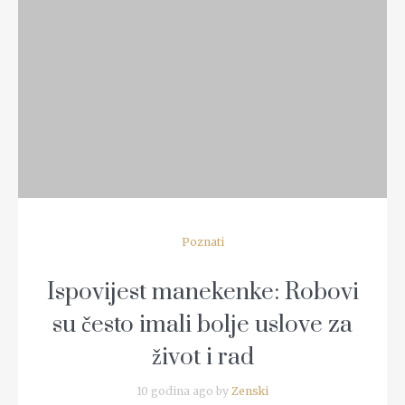
READ MORE
Poznati
Ispovijest manekenke: Robovi
su često imali bolje uslove za
život i rad
10 godina ago by
Zenski