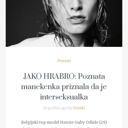
READ MORE
Poznati
JAKO HRABRO: Poznata
manekenka priznala da je
interseksualka
10 godina ago by
Zenski
Belgijski top model Hanne Gaby Odiele (29)