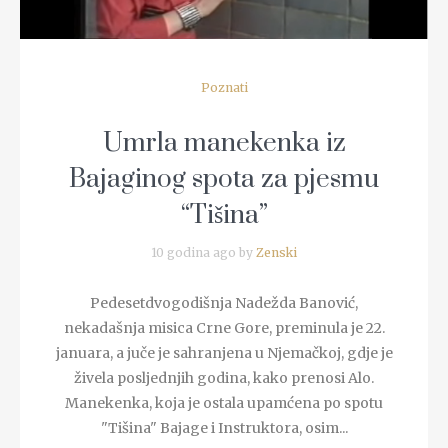
Poznati
Umrla manekenka iz
Bajaginog spota za pjesmu
“Tišina”
10 godina ago by
Zenski
Pedesetdvogodišnja Nadežda Banović,
nekadašnja misica Crne Gore, preminula je 22.
januara, a juče je sahranjena u Njemačkoj, gdje je
živela posljednjih godina, kako prenosi Alo.
Manekenka, koja je ostala upamćena po spotu
"Tišina" Bajage i Instruktora, osim...