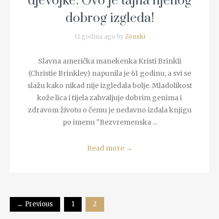
djevojke: Ovo je tajna njenog
dobrog izgleda!
11 godina ago by
Zenski
Slavna američka manekenka Kristi Brinkli
(Christie Brinkley) napunila je 61 godinu, a svi se
slažu kako nikad nije izgledala bolje. Mladolikost
kože lica i tijela zahvaljuje dobrim genima i
zdravom životu o čemu je nedavno izdala knjigu
po imenu "Bezvremenska ...
Read more
→
← Previous
1
2