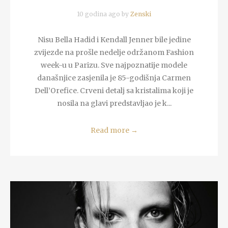
10 godina ago by
Zenski
Nisu Bella Hadid i Kendall Jenner bile jedine
zvijezde na prošle nedelje održanom Fashion
week-u u Parizu. Sve najpoznatije modele
današnjice zasjenila je 85-godišnja Carmen
Dell’Orefice. Crveni detalj sa kristalima koji je
nosila na glavi predstavljao je k...
Read more
→