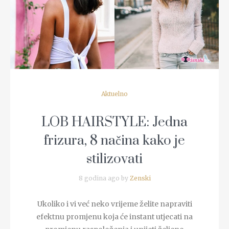
READ MORE
Aktuelno
LOB HAIRSTYLE: Jedna
frizura, 8 načina kako je
stilizovati
8 godina ago by
Zenski
Ukoliko i vi već neko vrijeme želite napraviti
efektnu promjenu koja će instant utjecati na