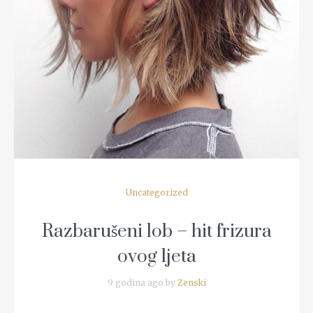
READ MORE
Uncategorized
Razbarušeni lob – hit frizura
ovog ljeta
9 godina ago by
Zenski