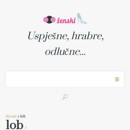
Uspješne, hrabre,
odlučne...
Home
> lob
lob
4