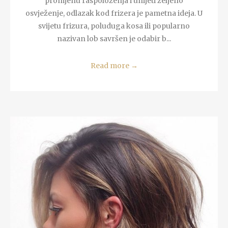
promjenu raspoloženja i unijeti željeno
osvježenje, odlazak kod frizera je pametna ideja. U
svijetu frizura, poluduga kosa ili popularno
nazivan lob savršen je odabir b...
Read more
→