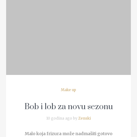
READ MORE
Make up
Bob i lob za novu sezonu
10 godina ago by
Zenski
Malo koja frizura može nadmašiti gotovo