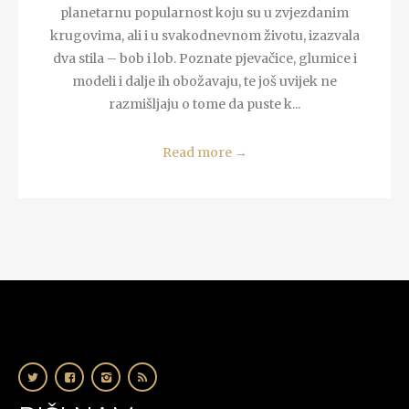
planetarnu popularnost koju su u zvjezdanim
krugovima, ali i u svakodnevnom životu, izazvala
dva stila – bob i lob. Poznate pjevačice, glumice i
modeli i dalje ih obožavaju, te još uvijek ne
razmišljaju o tome da puste k...
Read more
→