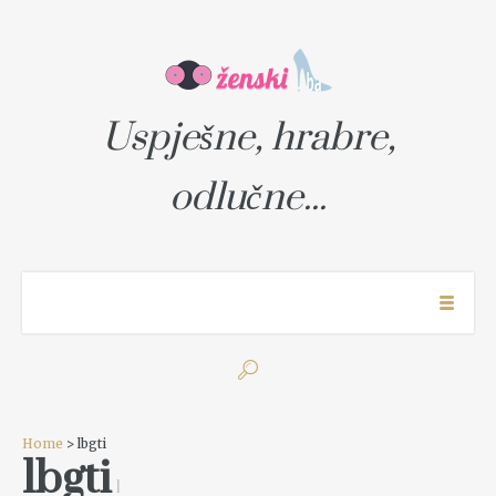
Uspješne, hrabre,
odlučne...
Home
> lbgti
lbgti
1