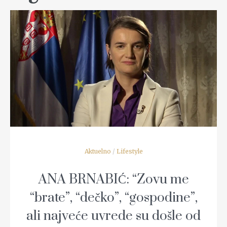
READ MORE
Aktuelno
/
Lifestyle
ANA BRNABIĆ: “Zovu me
“brate”, “dečko”, “gospodine”,
ali najveće uvrede su došle od