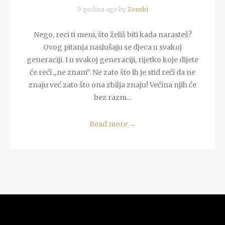
9 godina ago by
Zenski
Nego, reci ti meni, što želiš biti kada narasteš?
Ovog pitanja naslušaju se djeca u svakoj
generaciji. I u svakoj generaciji, rijetko koje dijete
će reći „ne znam“. Ne zato što ih je stid reći da ne
znaju već zato što ona zbilja znaju! Većina njih će
bez razm...
Read more
→