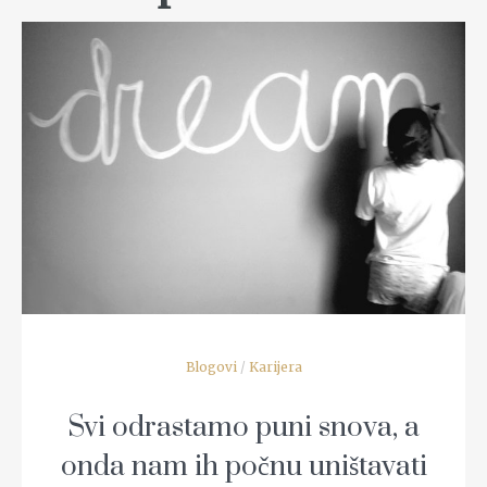
READ MORE
Blogovi
/
Karijera
Svi odrastamo puni snova, a
onda nam ih počnu uništavati