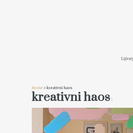
LIFESTYLE
MODA
FESTI
Lifest
Home
> kreativni haos
kreativni haos
1