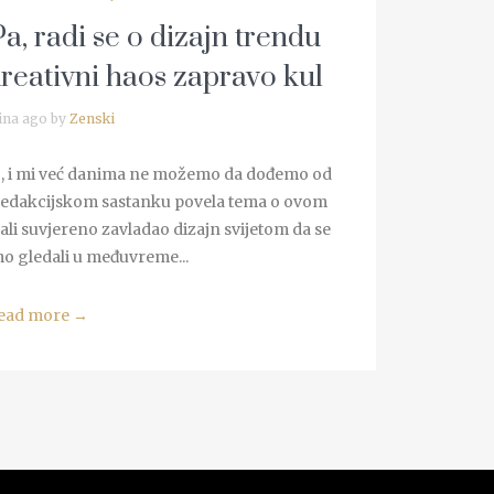
a, radi se o dizajn trendu
kreativni haos zapravo kul
ina ago by
Zenski
o, i mi već danima ne možemo da dođemo od
 redakcijskom sastanku povela tema o ovom
 ali suvjereno zavladao dizajn svijetom da se
o gledali u međuvreme...
ead more
→