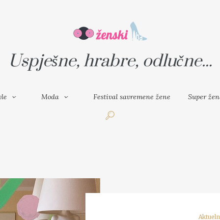
VAL SAVREMENE ŽENE
SUPER ŽENA
Uspješne, hrabre, odlučne...
yle
Moda
Festival savremene žene
Super žen
Aktuel