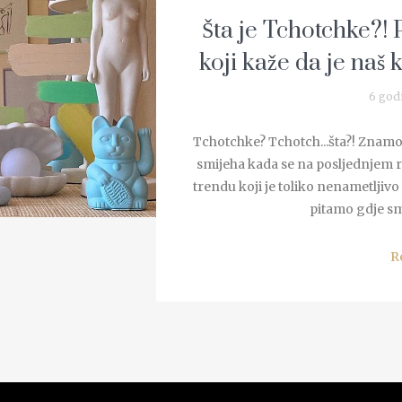
Šta je Tchotchke?! P
koji kaže da je naš 
6 god
Tchotchke? Tchotch...šta?! Znam
smijeha kada se na posljednjem
trendu koji je toliko nenametljivo
pitamo gdje sm
R