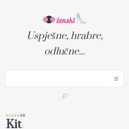
Uspješne, hrabre,
odlučne...
Home
> Kit
Kit
1