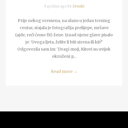
9 godina ago by
Zenski
Prije nekog vremena, na ulazu u jedan trening
centar, stajala je fotografija prelijepe, mršave
(ajde, reći ćemo fit) žene. Iznad njene glave pisalo
je: 'Ovoga ljeta, želite li biti sirena ili kit?'
Odgovorila sam im: 'Dragi moji, Kitovi su uvijek
okruženi p...
Read more
→