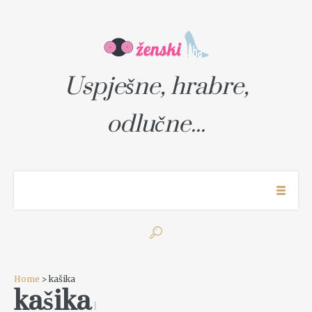
Uspješne, hrabre,
odlučne...
Home
> kašika
kašika
1