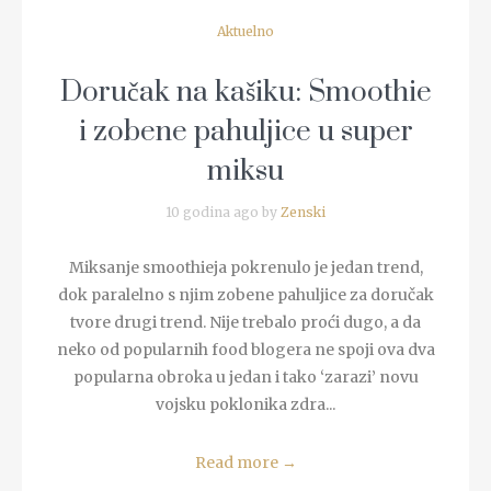
Aktuelno
Doručak na kašiku: Smoothie
i zobene pahuljice u super
miksu
10 godina ago by
Zenski
Miksanje smoothieja pokrenulo je jedan trend,
dok paralelno s njim zobene pahuljice za doručak
tvore drugi trend. Nije trebalo proći dugo, a da
neko od popularnih food blogera ne spoji ova dva
popularna obroka u jedan i tako ‘zarazi’ novu
vojsku poklonika zdra...
Read more
→