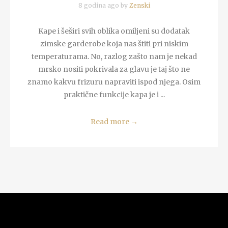
8 godina ago by
Zenski
Kape i šeširi svih oblika omiljeni su dodatak
zimske garderobe koja nas štiti pri niskim
temperaturama. No, razlog zašto nam je nekad
mrsko nositi pokrivala za glavu je taj što ne
znamo kakvu frizuru napraviti ispod njega. Osim
praktične funkcije kapa je i ...
Read more
→