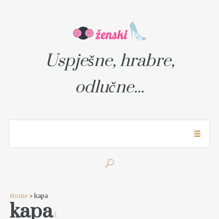
Uspješne, hrabre,
odlučne...
Home
> kapa
kapa
1