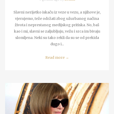
Slavni nerijetko iskaču iz veze u vezu, a njihove je,
vjerujemo, teže održati zbog užurbanog načina
života i neprestanog medijskog pritiska. No, baš
kao i mi, slavni se zaljubljuju, vežu i srca im bivaju
slomljena. Neki su tako rekli da su se od prekida
dugo i...
Read more
→
READ MORE