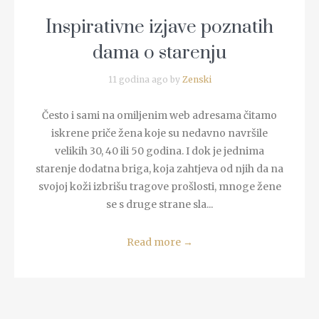
Inspirativne izjave poznatih
dama o starenju
11 godina ago by
Zenski
Često i sami na omiljenim web adresama čitamo
iskrene priče žena koje su nedavno navršile
velikih 30, 40 ili 50 godina. I dok je jednima
starenje dodatna briga, koja zahtjeva od njih da na
svojoj koži izbrišu tragove prošlosti, mnoge žene
se s druge strane sla...
Read more
→