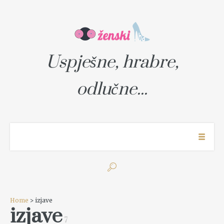
Uspješne, hrabre,
odlučne...
Home
> izjave
izjave
7