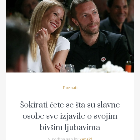
READ MORE
Poznati
Šokirati ćete se šta su slavne
osobe sve izjavile o svojim
bivšim ljubavima
9 godina ago by
Zenski