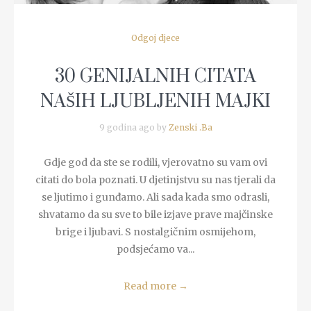
Odgoj djece
30 GENIJALNIH CITATA
NAŠIH LJUBLJENIH MAJKI
9 godina ago by
Zenski .Ba
Gdje god da ste se rodili, vjerovatno su vam ovi
citati do bola poznati. U djetinjstvu su nas tjerali da
se ljutimo i gunđamo. Ali sada kada smo odrasli,
shvatamo da su sve to bile izjave prave majčinske
brige i ljubavi. S nostalgičnim osmijehom,
podsjećamo va...
Read more
→