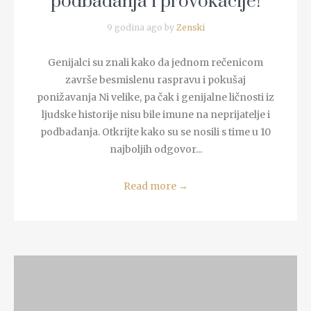
podbadanja i provokacije!
9 godina ago by
Zenski
Genijalci su znali kako da jednom rečenicom
završe besmislenu raspravu i pokušaj
ponižavanja Ni velike, pa čak i genijalne ličnosti iz
ljudske historije nisu bile imune na neprijatelje i
podbadanja. Otkrijte kako su se nosili s time u 10
najboljih odgovor...
Read more
→