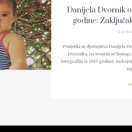
Danijela Dvornik ob
godine: Zaključa
8 godin
Prisjetila se djetinjstva Danijela
Dvornika, na svojem se Instagram
fotografiju iz 1967. godine, na koj
is
R