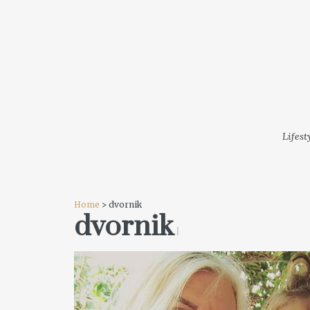
LIFESTYLE
MODA
FESTI
Lifest
Home
> dvornik
dvornik
1