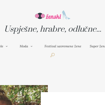
VAL SAVREMENE ŽENE
SUPER ŽENA
Uspješne, hrabre, odlučne...
yle
Moda
Festival savremene žene
Super žen