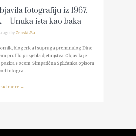
javila fotografiju iz 1967.
k – Unuka ista kao baka
a ago by
Zenski .Ba
 Dvornik, blogerica i supruga preminulog Dine
 profilu prisjetila djetinjstva. Objavila je
oj pozira s ocem. Simpatična Splićanka opisom
pod fotogra...
ead more
→