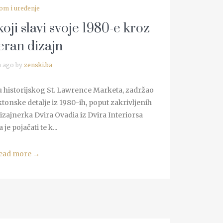
om i uređenje
ji slavi svoje 1980-e kroz
ran dizajn
a ago by
zenski.ba
u historijskog St. Lawrence Marketa, zadržao
ektonske detalje iz 1980-ih, poput zakrivljenih
izajnerka Dvira Ovadia iz Dvira Interiorsa
 je pojačati te k...
ead more
→