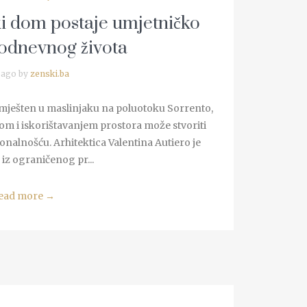
ki dom postaje umjetničko
kodnevnog života
 ago by
zenski.ba
smješten u maslinjaku na poluotoku Sorrento,
om i iskorištavanjem prostora može stvoriti
onalnošću. Arhitektica Valentina Autiero je
 iz ograničenog pr...
ead more
→