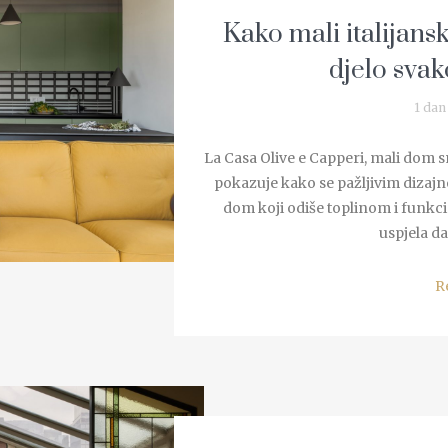
Kako mali italijans
djelo sva
1 dan
La Casa Olive e Capperi, mali dom 
pokazuje kako se pažljivim dizajn
dom koji odiše toplinom i funkci
uspjela da
R