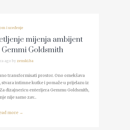
om i uređenje
etljenje mijenja ambijent
 Gemmi Goldsmith
ca ago by
zenski.ba
puno transformisati prostor. Ono omekšava
e, stvara intimne kutke i pomaže u prijelazu iz
 Za dizajnericu enterijera Gemmu Goldsmith,
nje nije samo zav...
ead more
→