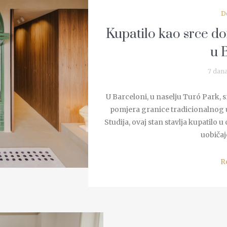
D
Kupatilo kao srce do
u 
7 dan
U Barceloni, u naselju Turó Park, 
pomjera granice tradicionalnog 
Studija, ovaj stan stavlja kupatilo 
uobičaj
R