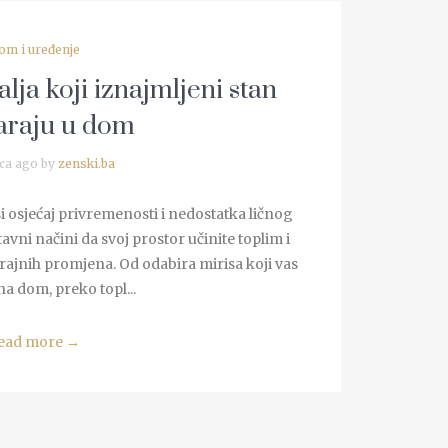
om i uređenje
alja koji iznajmljeni stan
araju u dom
ca ago by
zenski.ba
i osjećaj privremenosti i nedostatka ličnog
vni načini da svoj prostor učinite toplim i
 trajnih promjena. Od odabira mirisa koji vas
a dom, preko topl...
ead more
→