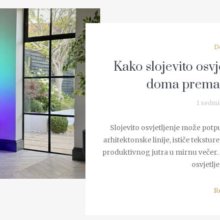
D
Kako slojevito osvj
doma prema
1 sedmi
Slojevito osvjetljenje može pot
arhitektonske linije, ističe tekstur
produktivnog jutra u mirnu večer.
osvjetlje
R