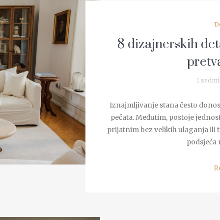
D
8 dizajnerskih det
pretv
1 sedmi
Iznajmljivanje stana često donos
pečata. Međutim, postoje jednosta
prijatnim bez velikih ulaganja ili
podsjeća n
R