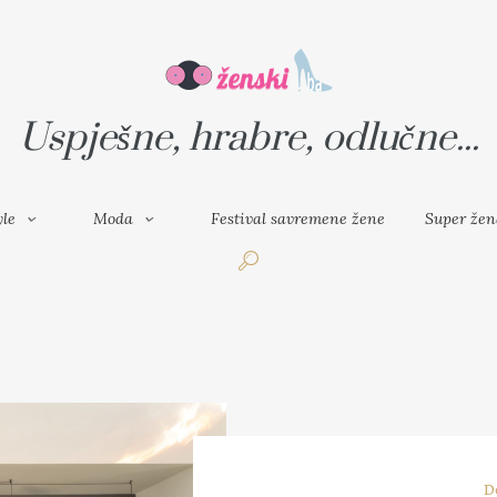
VAL SAVREMENE ŽENE
SUPER ŽENA
Uspješne, hrabre, odlučne...
yle
Moda
Festival savremene žene
Super žen
D