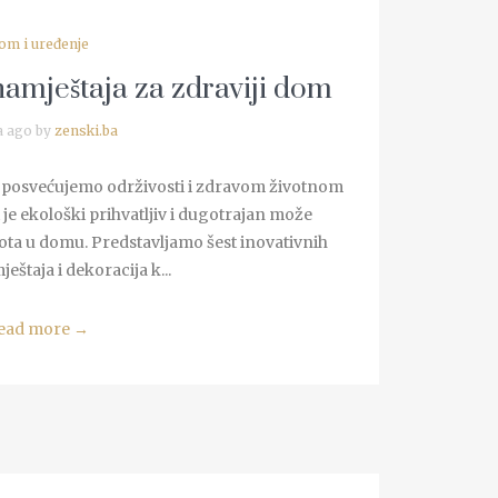
om i uređenje
amještaja za zdraviji dom
a ago by
zenski.ba
e posvećujemo održivosti i zdravom životnom
 je ekološki prihvatljiv i dugotrajan može
vota u domu. Predstavljamo šest inovativnih
štaja i dekoracija k...
ead more
→