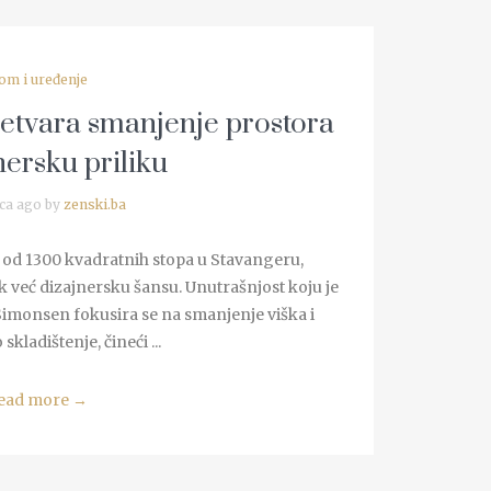
om i uređenje
retvara smanjenje prostora
nersku priliku
ca ago by
zenski.ba
an od 1300 kvadratnih stopa u Stavangeru,
k već dizajnersku šansu. Unutrašnjost koju je
Simonsen fokusira se na smanjenje viška i
skladištenje, čineći ...
ead more
→