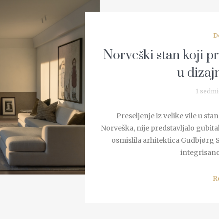
D
Norveški stan koji p
u dizaj
1 sedmi
Preseljenje iz velike vile u st
Norveška, nije predstavljalo gubita
osmislila arhitektica Gudbjørg 
integrisano 
R