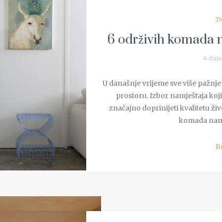
D
6 održivih komada n
4 dan
U današnje vrijeme sve više pažnj
prostoru. Izbor namještaja koji
značajno doprinijeti kvalitetu ži
komada namje
R