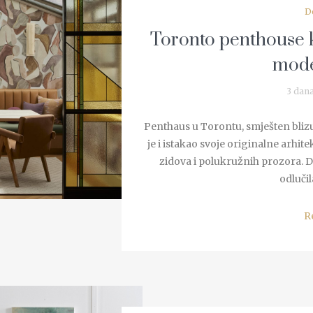
D
Toronto penthouse ko
mode
3 dan
Penthaus u Torontu, smješten bliz
je i istakao svoje originalne arhit
zidova i polukružnih prozora. D
odlučila
R