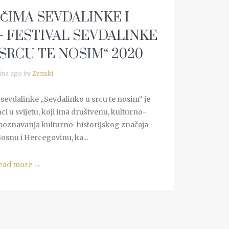
ČIMA SEVDALINKE I
 FESTIVAL SEVDALINKE
SRCU TE NOSIM“ 2020
ina ago by
Zenski
evdalinke „Sevdalinko u srcu te nosim“ je
nci u svijetu, koji ima društvenu, kulturno-
repoznavanja kulturno-historijskog značaja
osnu i Hercegovinu, ka...
ead more
→