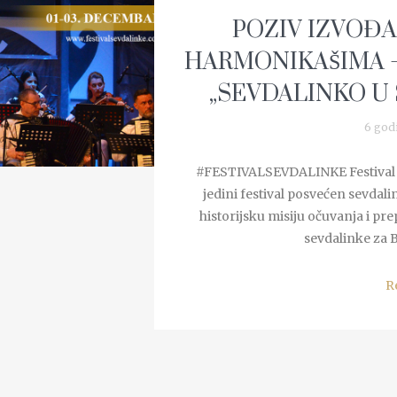
POZIV IZVOĐA
HARMONIKAŠIMA –
„SEVDALINKO U 
6 god
#FESTIVALSEVDALINKE Festival s
jedini festival posvećen sevdali
historijsku misiju očuvanja i p
sevdalinke za B
R