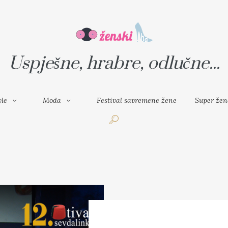
VAL SAVREMENE ŽENE
SUPER ŽENA
Uspješne, hrabre, odlučne...
yle
Moda
Festival savremene žene
Super žen