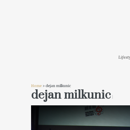
LIFESTYLE
MODA
FESTI
Lifest
Home
> dejan milkunic
dejan milkunic
1