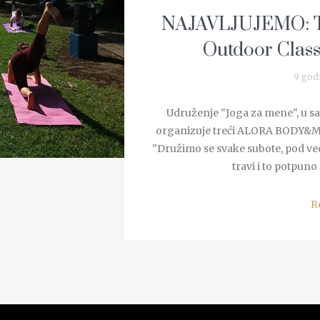
NAJAVLJUJEMO: T
Outdoor Class 
9 god
Udruženje "Joga za mene", u s
organizuje treći ALORA BODY&M
"Družimo se svake subote, pod v
travi i to potpun
R