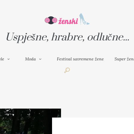
VAL SAVREMENE ŽENE
SUPER ŽENA
Uspješne, hrabre, odlučne...
yle
Moda
Festival savremene žene
Super žen