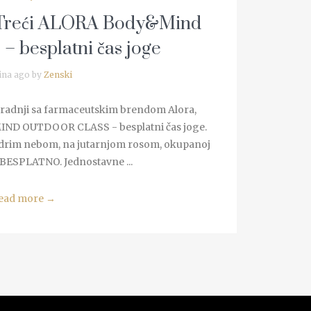
reći ALORA Body&Mind
– besplatni čas joge
ina ago by
Zenski
aradnji sa farmaceutskim brendom Alora,
IND OUTDOOR CLASS - besplatni čas joge.
edrim nebom, na jutarnjom rosom, okupanoj
o BESPLATNO. Jednostavne ...
ead more
→