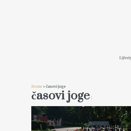
LIFESTYLE
MODA
FESTI
Lifest
Home
> časovi joge
časovi joge
1