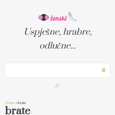
Uspješne, hrabre,
odlučne...
Home
> brate
brate
1