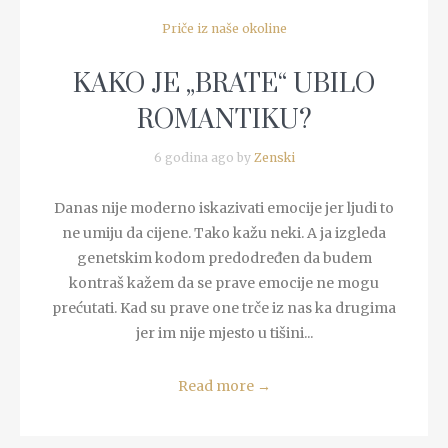
Priče iz naše okoline
KAKO JE „BRATE“ UBILO
ROMANTIKU?
6 godina ago by
Zenski
Danas nije moderno iskazivati emocije jer ljudi to
ne umiju da cijene. Tako kažu neki. A ja izgleda
genetskim kodom predodređen da budem
kontraš kažem da se prave emocije ne mogu
prećutati. Kad su prave one trče iz nas ka drugima
jer im nije mjesto u tišini...
Read more
→