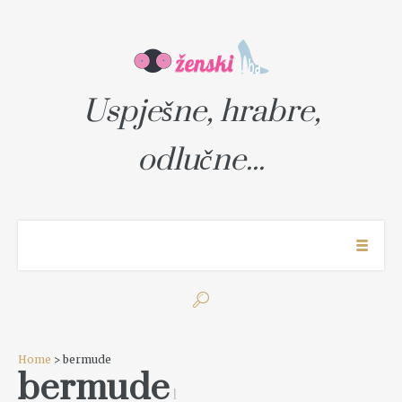
Uspješne, hrabre,
odlučne...
Home
> bermude
bermude
1