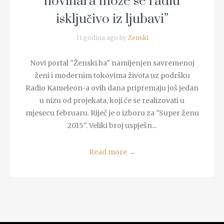
novinara može se raditi
isključivo iz ljubavi”
11 godina ago by
Zenski
Novi portal "Ženski.ba" namijenjen savremenoj
ženi i modernim tokovima života uz podršku
Radio Kameleon-a ovih dana pripremaju još jedan
u nizu od projekata, koji će se realizovati u
mjesecu februaru. Riječ je o izboru za "Super ženu
2015". Veliki broj uspješn...
Read more
→