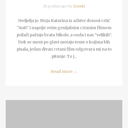
10 godina ago by
Zenski
Nedjelja je. Moja Katarina iz arhive donosi crtić
“Auti” i naprije ovim genijalnim crtanim filmom
prilači pažnju brata Nikole, a onda i nas “velikih”.
Dok se meni po glavi motaju teme o kojima bih
pisala, jedan divan crtani film odgovara mi na to
pitanje. To j...
Read more
→