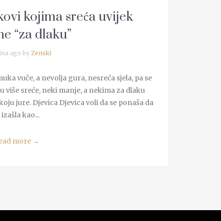
ovi kojima sreća uvijek
e “za dlaku”
ina ago by
Zenski
ka vuče, a nevolja gura, nesreća sjela, pa se
u više sreće, neki manje, a nekima za dlaku
ju jure. Djevica Djevica voli da se ponaša da
 izašla kao...
ead more
→