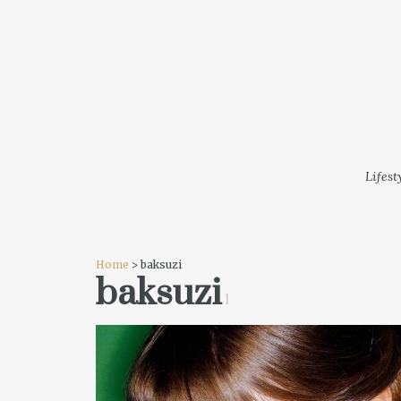
LIFESTYLE
MODA
FESTI
Lifest
Home
> baksuzi
baksuzi
1