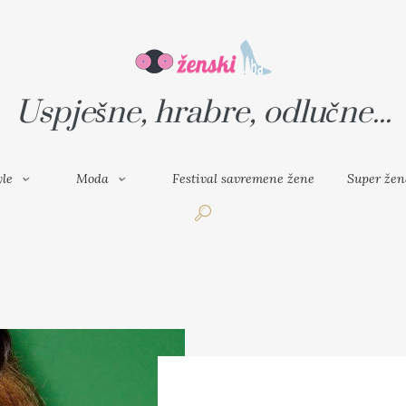
VAL SAVREMENE ŽENE
SUPER ŽENA
Uspješne, hrabre, odlučne...
yle
Moda
Festival savremene žene
Super žen