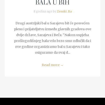
BALA U BIH
8 godina ago by
Zenski .Ba
Drugi austrijski bal u Sarajevu bit će posvećen
plesu i prijateljstvu između glavnih gradova ove
dvije države, Sarajeva i Beča. "Nakon uspjeha
prošlogodišnjeg bala vrlo brzo smo odlučili da i
ove godine organiziramo bal u Sarajevu i tako
osiguramo da ovaj d...
Read more
→