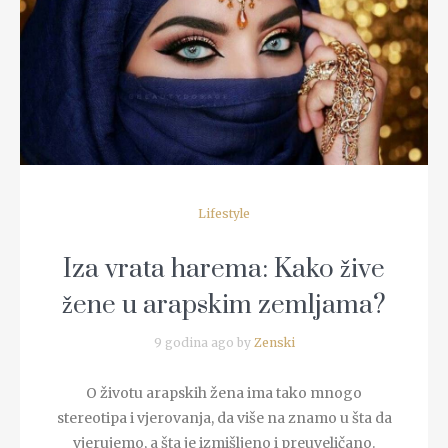
READ MORE
Lifestyle
Iza vrata harema: Kako žive
žene u arapskim zemljama?
9 godina ago by
Zenski
O životu arapskih žena ima tako mnogo
stereotipa i vjerovanja, da više na znamo u šta da
vjerujemo, a šta je izmišljeno i preuveličano.