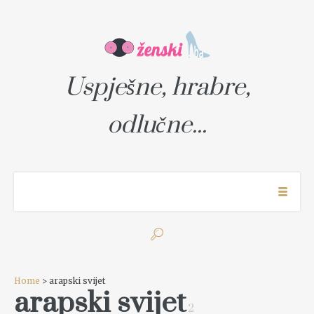
Uspješne, hrabre,
odlučne...
Home
> arapski svijet
arapski svijet
2