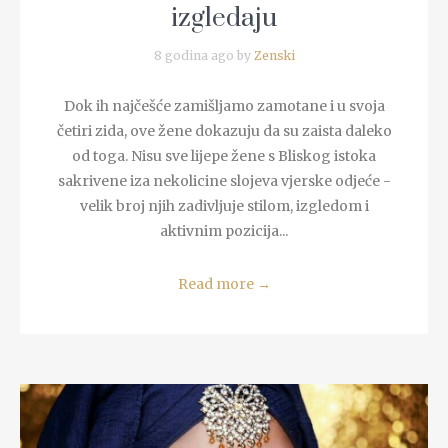
izgledaju
8 godina ago by
Zenski
Dok ih najčešće zamišljamo zamotane i u svoja
četiri zida, ove žene dokazuju da su zaista daleko
od toga. Nisu sve lijepe žene s Bliskog istoka
sakrivene iza nekolicine slojeva vjerske odjeće -
velik broj njih zadivljuje stilom, izgledom i
aktivnim pozicija...
Read more
→