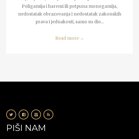
Poligamija i haremi ili potpuna monogamija,
nedostatak obrazovanja i nedostatak zakonskih
prava i jednakosti, samo su dio...
Read more
→
PIŠI NAM