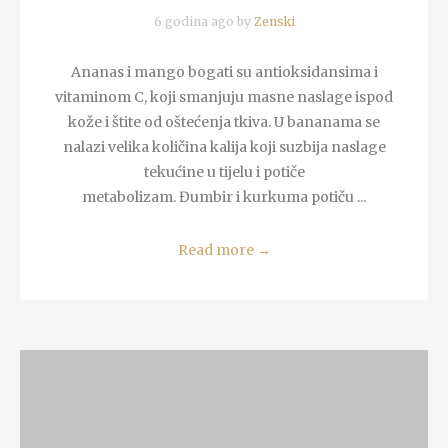
6 godina ago by
Zenski
Ananas i mango bogati su antioksidansima i
vitaminom C, koji smanjuju masne naslage ispod
kože i štite od oštećenja tkiva. U bananama se
nalazi velika količina kalija koji suzbija naslage
tekućine u tijelu i potiče
metabolizam. Đumbir i kurkuma potiču ...
Read more
→