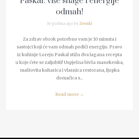
Paskal: više snage i energije
odmah!
10 godina ago by
Zenski
Za zdrav obrok potrebno vam je 10 minuta i
sastojci koji će vam odmah podići energiju. Pravo
iz kuhinje Lorejn Paskal stižu dva lagana recepta
u koje ćete se zaljubiti! Uspješna bivša manekenka,
maštovita kuharica i vlasnica restorana, ljupka
domaćica s...
Read more
→