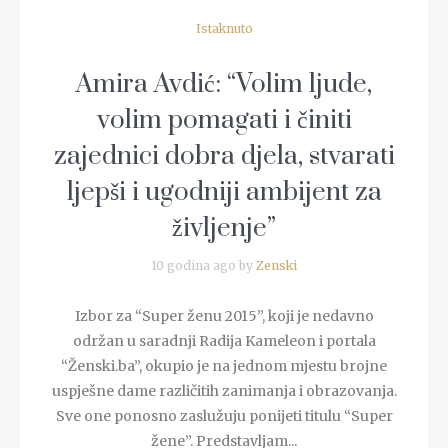
Istaknuto
Amira Avdić: “Volim ljude,
volim pomagati i činiti
zajednici dobra djela, stvarati
ljepši i ugodniji ambijent za
življenje”
10 godina ago by
Zenski
Izbor za “Super ženu 2015”, koji je nedavno
održan u saradnji Radija Kameleon i portala
“Ženski.ba”, okupio je na jednom mjestu brojne
uspješne dame različitih zanimanja i obrazovanja.
Sve one ponosno zaslužuju ponijeti titulu “Super
žene”. Predstavljam...