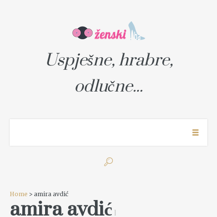
Uspješne, hrabre,
odlučne...
Home
> amira avdić
amira avdić
1