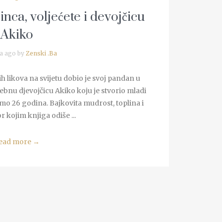
nca, voljećete i devojčicu
Akiko
a ago by
Zenski .Ba
h likova na svijetu dobio je svoj pandan u
bnu djevojčicu Akiko koju je stvorio mladi
amo 26 godina. Bajkovita mudrost, toplina i
 kojim knjiga odiše ...
ead more
→