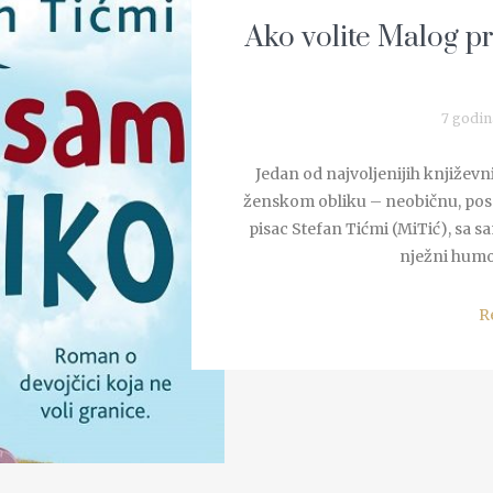
Ako volite Malog pri
7 godin
Jedan od najvoljenijih književni
ženskom obliku – neobičnu, pose
pisac Stefan Tićmi (MiTić), sa s
nježni humor
R