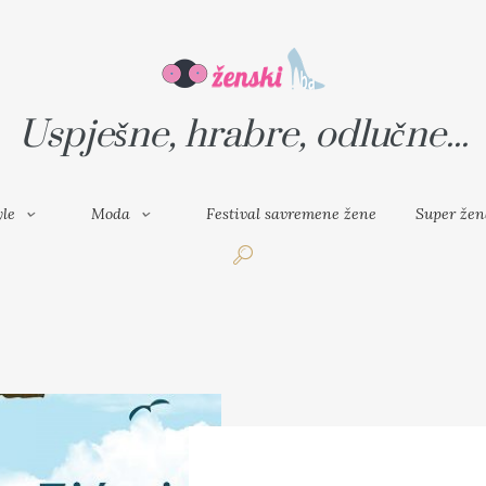
VAL SAVREMENE ŽENE
SUPER ŽENA
Uspješne, hrabre, odlučne...
yle
Moda
Festival savremene žene
Super žen