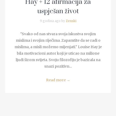
Hay + 12 afirmacija za
uspješan život
9 godina ago by
Zenski
"Svako od nas stvara svoja iskustva svojim
mislima i svojim riječima. Zapamtite da se radi o
mislima, a misli možemo mijenjati." Louise Hay je
bila motivacioni autor koji je uticao na milione
ljudi širom svijeta. Svoju filozofiju je bazirala na
snazi pozitivn...
Read more
→