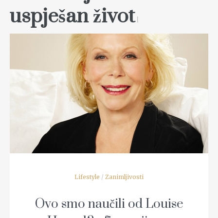
uspješan život
1
READ MORE
Lifestyle
/
Zanimljivosti
Ovo smo naučili od Louise