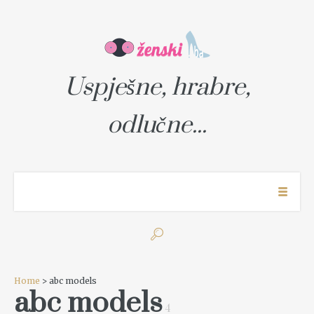
Uspješne, hrabre,
odlučne...
Home
> abc models
abc models
4