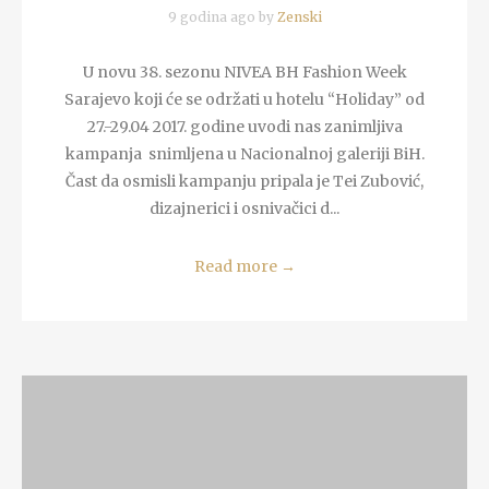
9 godina ago by
Zenski
U novu 38. sezonu NIVEA BH Fashion Week
Sarajevo koji će se održati u hotelu “Holiday” od
27.-29.04 2017. godine uvodi nas zanimljiva
kampanja snimljena u Nacionalnoj galeriji BiH.
Čast da osmisli kampanju pripala je Tei Zubović,
dizajnerici i osnivačici d...
Read more
→