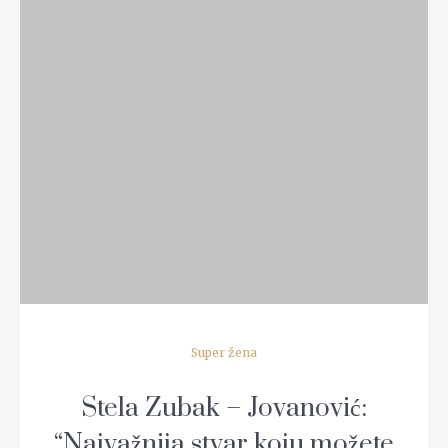
READ MORE
Super žena
Stela Zubak – Jovanović:
“Najvažnija stvar koju možete