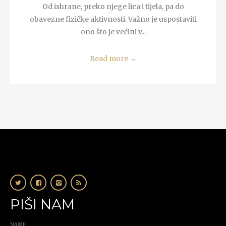
Od ishrane, preko njege lica i tijela, pa do
obavezne fizičke aktivnosti. Važno je uspostaviti
ono što je većini v...
Read more
→
PIŠI NAM
NAME