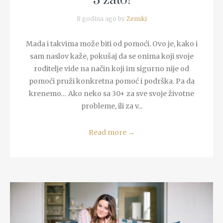
3 zato!
8 godina ago by
Zenski
Mada i takvima može biti od pomoći. Ovo je, kako i
sam naslov kaže, pokušaj da se onima koji svoje
roditelje vide na način koji im sigurno nije od
pomoći pruži konkretna pomoć i podrška. Pa da
krenemo… Ako neko sa 30+ za sve svoje životne
probleme, ili za v...
Read more
→