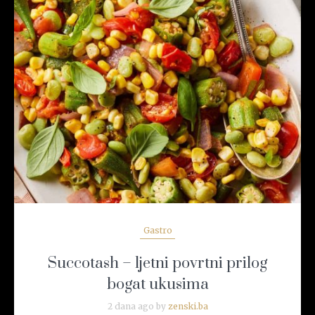
READ MORE
Gastro
Succotash – ljetni povrtni prilog
bogat ukusima
2 dana ago by
zenski.ba