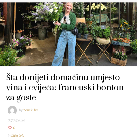
Šta donijeti domaćinu umjesto
vina i cvijeća: francuski bonton
za goste
by
zenski.ba
07/07/2026
0
in
Lifestyle