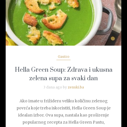
READ MORE
Gastro
Hella Green Soup: Zdrava i ukusna
zelena supa za svaki dan
3 dana ago by
zenski.ba
Ako imate u frižideru veliku količinu zelenog
povrća koje treba iskoristiti, Hella Green Soup je
idealan izbor. Ova supa, nastala kao proširenje
popularnog recepta za Hella Green Pastu,