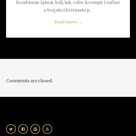
kombinuje špinat, kelj, luk, celer, krompir i začine
u bogatu i kremastu p...
Read more
→
Comments are closed.