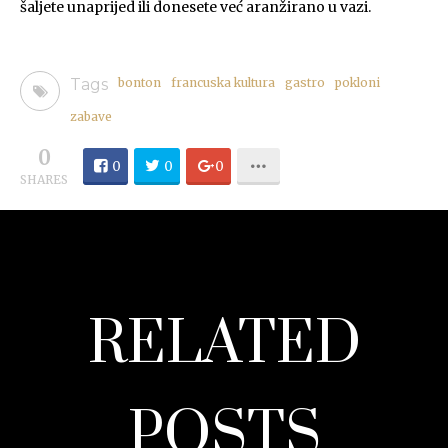
šaljete unaprijed ili donesete već aranžirano u vazi.
Tags
bonton
francuska kultura
gastro
pokloni
zabave
0
0
0
0
SHARES
RELATED
POSTS