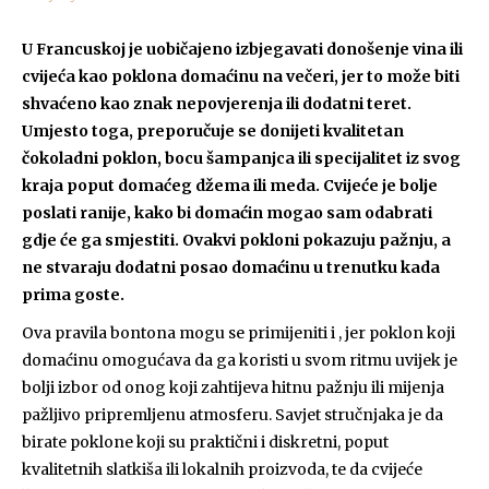
U Francuskoj je uobičajeno izbjegavati donošenje vina ili
cvijeća kao poklona domaćinu na večeri, jer to može biti
shvaćeno kao znak nepovjerenja ili dodatni teret.
Umjesto toga, preporučuje se donijeti kvalitetan
čokoladni poklon, bocu šampanjca ili specijalitet iz svog
kraja poput domaćeg džema ili meda. Cvijeće je bolje
poslati ranije, kako bi domaćin mogao sam odabrati
gdje će ga smjestiti. Ovakvi pokloni pokazuju pažnju, a
ne stvaraju dodatni posao domaćinu u trenutku kada
prima goste.
Ova pravila bontona mogu se primijeniti i , jer poklon koji
domaćinu omogućava da ga koristi u svom ritmu uvijek je
bolji izbor od onog koji zahtijeva hitnu pažnju ili mijenja
pažljivo pripremljenu atmosferu. Savjet stručnjaka je da
birate poklone koji su praktični i diskretni, poput
kvalitetnih slatkiša ili lokalnih proizvoda, te da cvijeće