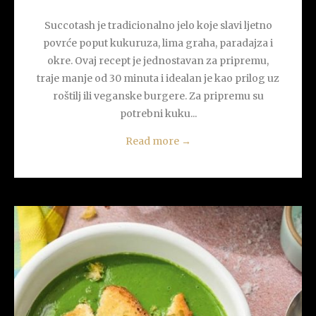
Succotash je tradicionalno jelo koje slavi ljetno
povrće poput kukuruza, lima graha, paradajza i
okre. Ovaj recept je jednostavan za pripremu,
traje manje od 30 minuta i idealan je kao prilog uz
roštilj ili veganske burgere. Za pripremu su
potrebni kuku...
Read more
→