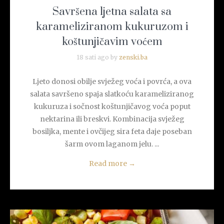
Savršena ljetna salata sa
karameliziranom kukuruzom i
koštunjičavim voćem
18 sati ago by
zenski.ba
Ljeto donosi obilje svježeg voća i povrća, a ova
salata savršeno spaja slatkoću karameliziranog
kukuruza i sočnost koštunjičavog voća poput
nektarina ili breskvi. Kombinacija svježeg
bosiljka, mente i ovčijeg sira feta daje poseban
šarm ovom laganom jelu. ...
Read more
→