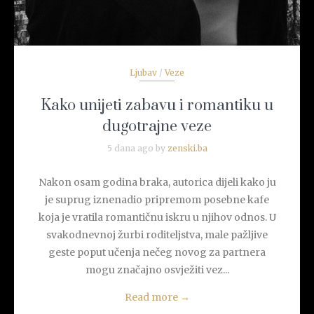
Ljubav
/
Veze
Kako unijeti zabavu i romantiku u
dugotrajne veze
5 dana ago by
zenski.ba
Nakon osam godina braka, autorica dijeli kako ju
je suprug iznenadio pripremom posebne kafe
koja je vratila romantičnu iskru u njihov odnos. U
svakodnevnoj žurbi roditeljstva, male pažljive
geste poput učenja nečeg novog za partnera
mogu značajno osvježiti vez...
Read more
→