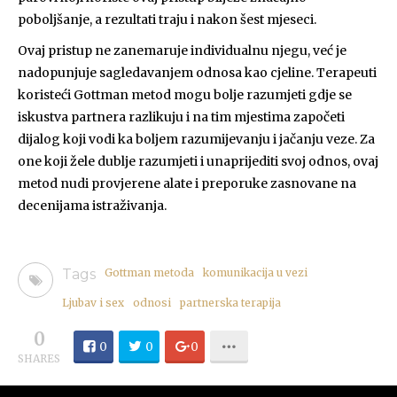
poboljšanje, a rezultati traju i nakon šest mjeseci.
Ovaj pristup ne zanemaruje individualnu njegu, već je
nadopunjuje sagledavanjem odnosa kao cjeline. Terapeuti
koristeći Gottman metod mogu bolje razumjeti gdje se
iskustva partnera razlikuju i na tim mjestima započeti
dijalog koji vodi ka boljem razumijevanju i jačanju veze. Za
one koji žele dublje razumjeti i unaprijediti svoj odnos, ovaj
metod nudi provjerene alate i preporuke zasnovane na
decenijama istraživanja.
Tags
Gottman metoda
komunikacija u vezi
Ljubav i sex
odnosi
partnerska terapija
0
0
0
0
SHARES