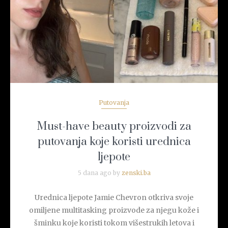
READ MORE
Putovanja
Must-have beauty proizvodi za
putovanja koje koristi urednica
ljepote
5 dana ago by
zenski.ba
Urednica ljepote Jamie Chevron otkriva svoje
omiljene multitasking proizvode za njegu kože i
šminku koje koristi tokom višestrukih letova i