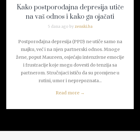
Kako postporođajna depresija utiče
na vaš odnos i kako ga ojačati
5 dana ago by
zenski.ba
Postporođajna depresija (PPD) ne utiče samo na
majku, već i na njen partnerski odnos. Mnoge
žene, poput Maureen, osjećaju intenzivne emocije
i frustracije koje mogu dovesti do tenzija sa
partnerom. Stručnjaci ističu da su promjene u
rutini, umor i neprepoznata...
Read more
→