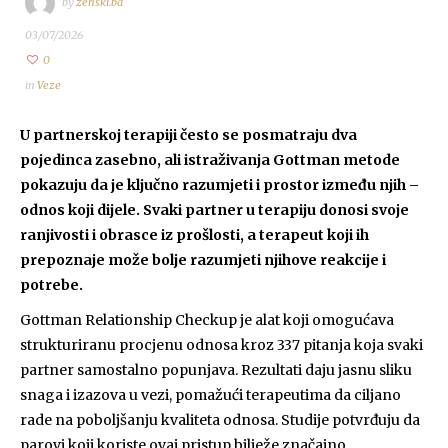
by
zenski.ba
03/07/2026
0
in
Veze
U partnerskoj terapiji često se posmatraju dva
pojedinca zasebno, ali istraživanja Gottman metode
pokazuju da je ključno razumjeti i prostor između njih –
odnos koji dijele. Svaki partner u terapiju donosi svoje
ranjivosti i obrasce iz prošlosti, a terapeut koji ih
prepoznaje može bolje razumjeti njihove reakcije i
potrebe.
Gottman Relationship Checkup je alat koji omogućava
strukturiranu procjenu odnosa kroz 337 pitanja koja svaki
partner samostalno popunjava. Rezultati daju jasnu sliku
snaga i izazova u vezi, pomažući terapeutima da ciljano
rade na poboljšanju kvaliteta odnosa. Studije potvrđuju da
parovi koji koriste ovaj pristup bilježe značajno