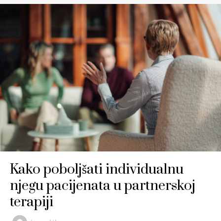
Kako poboljšati individualnu
njegu pacijenata u partnerskoj
terapiji