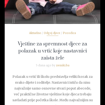
Aktuelno
/
Odgoj djece
/
Porodica
Vještine za spremnost djece za
polazak u vrtić koje nastavnici
zaista žele
5 dana ago by
zenski.ba
Polazak u vrtić ili školu predstavlja veliki korak za
svako dijete i roditelje. Nastavnici ističu da nisu
najvažnije samo osnovne stvari poput abecede,
već praktične životne vještine koje djeca trebaju
savladati prije početka škole. Među najvažnijim su