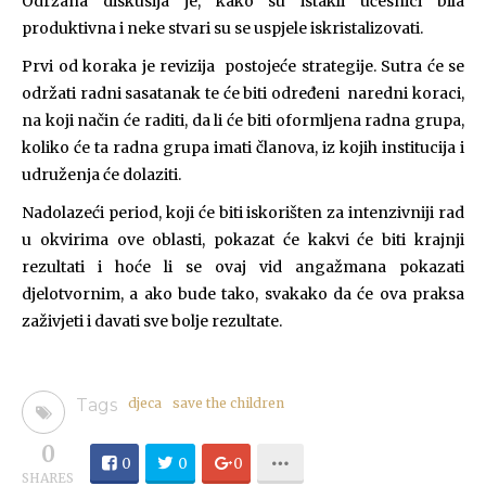
Održana diskusija je, kako su istakli učesnici bila
produktivna i neke stvari su se uspjele iskristalizovati.
Prvi od koraka je revizija postojeće strategije. Sutra će se
održati radni sasatanak te će biti određeni naredni koraci,
na koji način će raditi, da li će biti oformljena radna grupa,
koliko će ta radna grupa imati članova, iz kojih institucija i
udruženja će dolaziti.
Nadolazeći period, koji će biti iskorišten za intenzivniji rad
u okvirima ove oblasti, pokazat će kakvi će biti krajnji
rezultati i hoće li se ovaj vid angažmana pokazati
djelotvornim, a ako bude tako, svakako da će ova praksa
zaživjeti i davati sve bolje rezultate.
Tags
djeca
save the children
0
0
0
0
SHARES