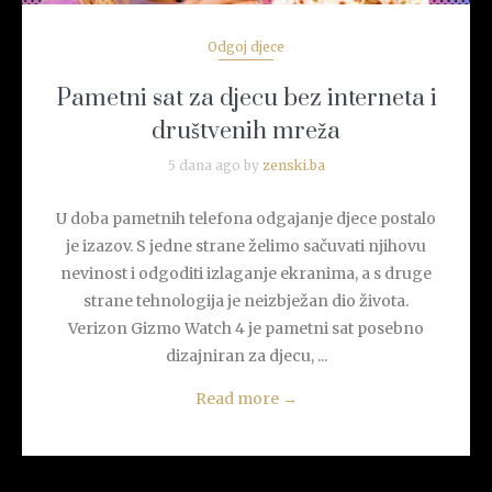
Odgoj djece
Pametni sat za djecu bez interneta i
društvenih mreža
5 dana ago by
zenski.ba
U doba pametnih telefona odgajanje djece postalo
je izazov. S jedne strane želimo sačuvati njihovu
nevinost i odgoditi izlaganje ekranima, a s druge
strane tehnologija je neizbježan dio života.
Verizon Gizmo Watch 4 je pametni sat posebno
dizajniran za djecu, ...
Read more
→