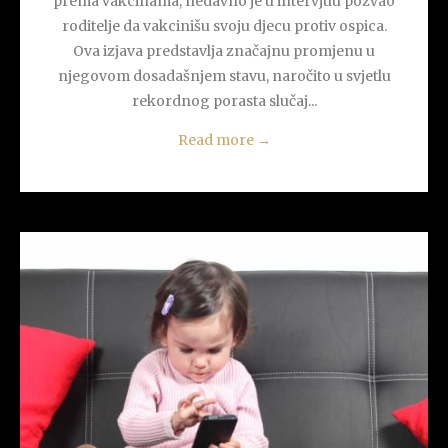
prema vakcinama, nedavno je u intervjuu pozvao
roditelje da vakcinišu svoju djecu protiv ospica.
Ova izjava predstavlja značajnu promjenu u
njegovom dosadašnjem stavu, naročito u svjetlu
rekordnog porasta slučaj...
Read more
→
READ MORE