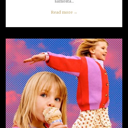
samosta...
Read more
→
READ MORE