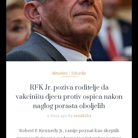
READ MORE
Aktuelno
/
Zdravlje
RFK Jr. poziva roditelje da
vakcinišu djecu protiv ospica nakon
naglog porasta oboljelih
4 dana ago by
zenski.ba
Robert F. Kennedy Jr., ranije poznat kao skeptik