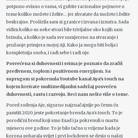
potpuno ovisno o vama, vi gubite racionalne pojmove o
tome koliko možete i želite… jer shvatate da možete i želite
beskrajno. Proširila sam si granice i izvana i iznutra. Sada
vidim koliko su neke stvari bile trivijalne oko kojih sam
brinula, a koliko je sada sve usmjereno na stvaranje i
pružanje primjera mojoj Aji. Kako ja mogu biti bolja i
kompletnija osoba, i radi sebe i radi nje.
Posvećena si duhovnosti i svima je poznato da zračiš
predivnom, toplom i pozitivnom energijom. Sa
suprugom si pokrenula Youtube kanal Aya's touch na
kojem kreirate multimedijanlni sadržaj posvećen
duhovnosti, rastu i razvoju. Reci nam nešto više o tome.
Pored rođenja Aje, sigurno najznačajnije po čemu ću
pamtiti 2020. jeste pokretanje brenda Aya's touch. To je
porodični brend koji smo Esad i ja pokrenuli u martu
mjesecu ove godine. To je bilo tačno u vrijeme kada je
korona poharala svijet i prvi lockdown se desio u našoj