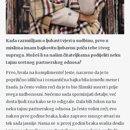
Kada razmišljam o ljubavi i vjeri u sudbinu, prvo u
mislima imam bajkovitu ljubavnu priču tebe i tvog
supruga. Možeš li sa našim čitateljkama podijeliti neku
tajnu sretnog partnerskog odnosa?
Prvo, hvala na komplimentu! Jeste, naravno da je to
poprilično idilična i romantična bajka bila između mene i
Esada. Ja često volim reći da je to bio filmski susret i prije
svega sudbonosni. Nećemo sada spominjati detalje, već
dosta ljudi zna kako se to odigralo. Dala bih fokus na tu
neku tajnu partnerskog odnosa. Ja često volim reći, evo
nakon prve godine braka, kako zapravo mnoge stvari su
tek sada jasnije. Nama se u prvoj godini braka svašta desilo