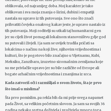
oblikovala, od najranijeg doba. Moj karakter je tako
oblikovan i sva moja znanja o širini, dubini i empatiji
nastala su upravo iz tih putovanja. Sve ono što znači
prihvatiti čovjeka onakvog kakav jeste, je upravo nastalo iz
tih putovanja. Moji roditelji su utkali taj humanitarni gen
jer su cijeli život pomagali lokalnom stanovništvu gdje god
su putovali i živjeli. I ja sam se uvijek trudila pričati sa
lokalcima o načinu na koji žive, njihovim vrijednostima i
kulturi, što je pogotovo bilo značajno u Vijetnamu, Kubi,
Meksiku, Zanzibaru, izuzetno siromašnim zemljama koje
su me privlačile upravo jer su bile različite od Evrope ali
bogate arhaičnim vrijednostima i znanjima iz srca.
Kada zatvoriš oči i razmišljaš o svom životu, šta je prvo
što imaš u mislima?
Šta prvo pomislim..pa rekla bih da mi prije svega napamet
pada Život, sa velikim početnim slovom. Ja sam sa svojih 36
godina nekako sretna doživjela i proživjela mnogo toga,