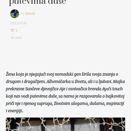
putevima duše
by
Zenski
25/12/2020
2
3618
Žena koja je njegujući svoj nomadski gen širila svoja znanja o
drugom i drugačijem. Alhemičarka u životu, ali i u ljubavi. Majka
prekrasne Sunčeve djevojčice Aje i osnivačica brenda Aya's touch
koji nas vodi putevima duše, sa nama je razgovarala o bajkovitoj
priči nje i njenog supruga, životnim ulogama, dušama, inspiraciji
i energiji..