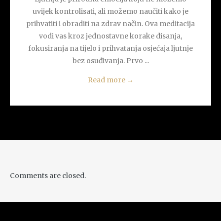
uvijek kontrolisati, ali možemo naučiti kako je
prihvatiti i obraditi na zdrav način. Ova meditacija
vodi vas kroz jednostavne korake disanja,
fokusiranja na tijelo i prihvatanja osjećaja ljutnje
bez osuđivanja. Prvo ...
Read more
→
Comments are closed.