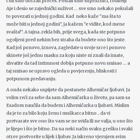
i mi smo ubrzali proces. Postali smo supružnici, roditelji
Aje i desio se zajednički suživot … sve smo nekako pokušali
to povezati u jednoj godini. Kad neko kaže “ma šta to
može biti u jednoj godini”, ja kažem “e vidite, kod mene
svašta!”. A tajna..rekla bih, prije svega, kada ste potpuno
ogoljeni pred nekim bez straha da budete ono što jeste.
Kad još ponovo, iznova, zagledate u svoje srce i ponovo
skinete još jednu masku za koju niste ni znali da imate,
shvatite da tad intimnost dobija potpuno novu smisao … a
taj smisao se upravo ogleda u povjerenju, bliskosti i
potpunom predavanju.
A onda nekako uspijete da postanete Alhemičar ljubavi. Ja
volim reći za sebe da sam Alhemičarka u životu, pa sam sa
Esadom naučila da budem i Alhemičarka u ljubavi. Mislim
da je to za bilo koju ženu i muškarca bitno .. da vi
pretvarate sve ono što vam se ne sviđa ili ne valja, u ono što
je lijepo i što je bitno. Da na neki način svaku grešku i svaki
otrov pretvorite u lijek i ljubav. Ja iskreno vjerujem svim