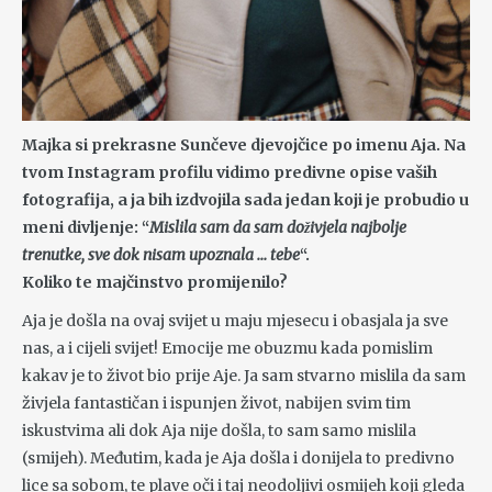
Majka si prekrasne Sunčeve djevojčice po imenu Aja. Na
tvom Instagram profilu vidimo predivne opise vaših
fotografija, a ja bih izdvojila sada jedan koji je probudio u
meni divljenje: “
Mislila sam da sam doživjela najbolje
trenutke, sve dok nisam upoznala … tebe
“.
Koliko te majčinstvo promijenilo?
Aja je došla na ovaj svijet u maju mjesecu i obasjala ja sve
nas, a i cijeli svijet! Emocije me obuzmu kada pomislim
kakav je to život bio prije Aje. Ja sam stvarno mislila da sam
živjela fantastičan i ispunjen život, nabijen svim tim
iskustvima ali dok Aja nije došla, to sam samo mislila
(smijeh). Međutim, kada je Aja došla i donijela to predivno
lice sa sobom, te plave oči i taj neodoljivi osmijeh koji gleda