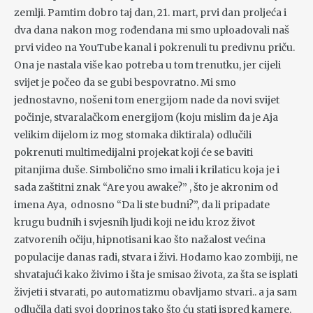
zemlji. Pamtim dobro taj dan, 21. mart, prvi dan proljeća i
dva dana nakon mog rođendana mi smo uploadovali naš
prvi video na YouTube kanal i pokrenuli tu predivnu priču.
Ona je nastala više kao potreba u tom trenutku, jer cijeli
svijet je počeo da se gubi bespovratno. Mi smo
jednostavno, nošeni tom energijom nade da novi svijet
počinje, stvaralačkom energijom (koju mislim da je Aja
velikim dijelom iz mog stomaka diktirala) odlučili
pokrenuti multimedijalni projekat koji će se baviti
pitanjima duše. Simbolično smo imali i krilaticu koja je i
sada zaštitni znak “Are you awake?” , što je akronim od
imena Aya, odnosno “Da li ste budni?”, da li pripadate
krugu budnih i svjesnih ljudi koji ne idu kroz život
zatvorenih očiju, hipnotisani kao što nažalost većina
populacije danas radi, stvara i živi. Hodamo kao zombiji, ne
shvatajući kako živimo i šta je smisao života, za šta se isplati
živjeti i stvarati, po automatizmu obavljamo stvari.. a ja sam
odlučila dati svoj doprinos tako što ću stati ispred kamere.