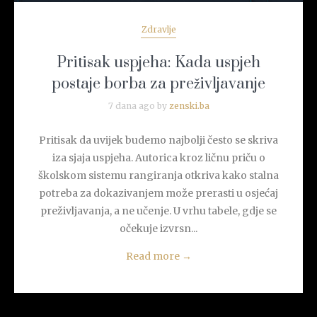
Zdravlje
Pritisak uspjeha: Kada uspjeh
postaje borba za preživljavanje
7 dana ago by
zenski.ba
Pritisak da uvijek budemo najbolji često se skriva
iza sjaja uspjeha. Autorica kroz ličnu priču o
školskom sistemu rangiranja otkriva kako stalna
potreba za dokazivanjem može prerasti u osjećaj
preživljavanja, a ne učenje. U vrhu tabele, gdje se
očekuje izvrsn...
Read more
→