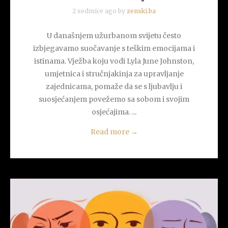
2 sedmice ago by
zenski.ba
U današnjem užurbanom svijetu često
izbjegavamo suočavanje s teškim emocijama i
istinama. Vježba koju vodi Lyla June Johnston,
umjetnica i stručnjakinja za upravljanje
zajednicama, pomaže da se s ljubavlju i
suosjećanjem povežemo sa sobom i svojim
osjećajima. ...
Read more
→