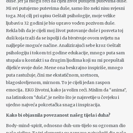
duše. Jer ja mogu reći da cijeli život putujem putevima duše.
Mi svi putujemo putevima duše, samo što neki nisu svjesni
toga. Moj cilj pri upisu Geštalt psihologije, moje velike
ljubavi u 32 godini je bio upravo vođen pozivom duše.
Rekla bih da je cijeli moj život putovanje duše i posveta toj
duši koja traži da se ispolji i da bivstvuje ovom svijetu na
najljepše moguće načine. Analizirajući sebe kroz Geštalt
psihologiju i tokom tri godine edukacije, mnogo puta sam
stupala u kontakt i sa drugim ljudima koji su mi prepuštali
dijeliće svoje duše. Mene ona beskrajno inspiriše, mnogo
puta rastužuje, čini me ekstatičnom, sretnom,
blagoslovljenom, mirnom. To je cijeli jedan raspon
emocija.. EKG životni, kako ja volim reći. Mislim da “anima”,
na latinskom “duša”, je nešto što je najsvetije u čovjeku i
ujedno najveća pokretačka snaga i inspiracija.
Kako bi objasnila povezanost našeg tijela i duha?
Body-mind-spirit, odnosno duh-um-tijelo su ogroman dio
naše cjeline. Ta tri elementa su zapravo najvažniji dio naše