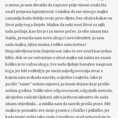
u mene, ja sam shvatila da zapravo prije nisam znala šta
znači potpuna ispunjenost. I mislim da me mnoge majke
razumiju kada dobiju svoje prvo dijete, bez obzira kakav su
život prije toga živjele. Mislim da neki novi život za njih
tada počinje, kao što je i za mene počeo. Ja više nisam ista
Naida, preuzela sam novu ulogu i novi identitet. Ja sam
sada majka, Ajina mama, i toliko sam sretna i
blagoslovljena tom činjenicom. Iako to sve zvuči kao jedan
kliše, dok se ne ostvarimo u ulozi majke mi zaista ne znam
koliko je to važna uloga. Sve sada djeluje banalno naspram
toga, jer biti roditelj je po meni najodgovornija stvar s
kojom sam se ikada susrela, a ujedno i najteža. Iako je
prošlo “samo” sedam mjeseci, ja imam dojam da je prošlo
sedam godina. Toliki nivo odgovornosti, odgojnih metoda,
ali ujedno radosti i ljubavi, niti u jednom iskustvo do sada
nisam objedinila…a mislila sam da sam ih prošla puno. Biti
majka je pomaklo sve moje granice, i fizičke i psihičke, jer
kada imate nešto tako malo i predivno pred sobom koje je