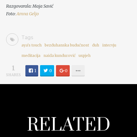
Razgovarala: Maja Savić
Foto:
Amna Geljo
Tags
aya's touch
bezduhanska budućnost
duh
intervju
meditacija
naida kundurović
uspjeh
1
1
0
0
SHARES
RELATED