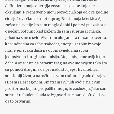
definitivno moja energija vezana za osobe koje me
okružuju. Prvenstveno moju porodicu, koju od ove godine
čine još dva člana – moj suprug Esad i moja kćerkica Aja.
Nešto najsvetije što sam mogla dobiti i po prvi put zaista se
osjećam potpuno kad kažem da sam i supruga i majka,
prisutna sam u svim životnim ulogama, a ne samo kćerka,
kao individua za sebe. Također, energiju crpim iz svoje
misije, jer svaka duša na ovom svijetu ima svoju
jedinstvenu i originalnu misiju. Moja misija me uvijek tjera
dalje, a ona jeste da ostavim trag na ovome svijetu tako što
ću pomoći drugima da pronađu što ljepši, kvalitetniji i
smisleniji život, a naročito u svom rodnom gradu Sarajevu
i Bosni i Hercegovini. Smatram svi ljudi ovdje, na ovim
prostorima koji su propatili mnogo, to zaslužuju. Jako sam
sretna i uzbuđena kada to izgovorim i znam da ću dati sve
da to ostvarim.