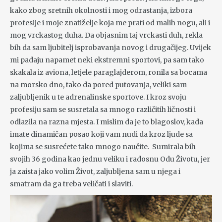
kako zbog sretnih okolnosti i mog odrastanja, izbora
profesije i moje znatiželje koja me prati od malih nogu, ali i
mog vrckastog duha. Da objasnim taj vrckasti duh, rekla
bih da sam ljubitelj isprobavanja novog i drugačijeg. Uvijek
mi padaju napamet neki ekstremni sportovi, pa sam tako
skakala iz aviona, letjele paraglajderom, ronila sa bocama
na morsko dno, tako da pored putovanja, veliki sam
zaljubljenik u te adrenalinske sportove. I kroz svoju
profesiju sam se susretala sa mnogo različitih ličnosti i
odlazila na razna mjesta. I mislim da je to blagoslov, kada
imate dinamičan posao koji vam nudi da kroz ljude sa
kojima se susrećete tako mnogo naučite. Sumirala bih
svojih 36 godina kao jednu veliku i radosnu Odu Životu, jer
ja zaista jako volim Život, zaljubljena sam u njega i
smatram da ga treba veličati i slaviti.