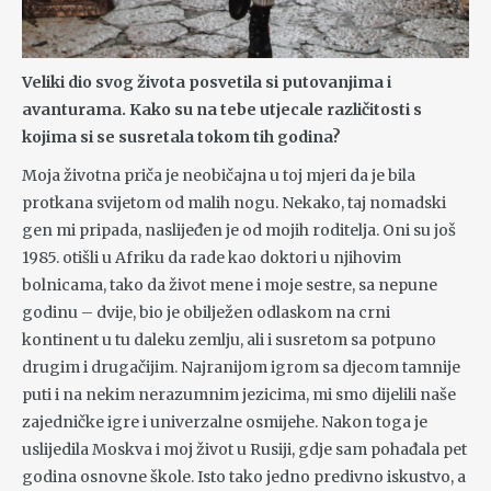
Veliki dio svog života posvetila si putovanjima i
avanturama. Kako su na tebe utjecale različitosti s
kojima si se susretala tokom tih godina?
Moja životna priča je neobičajna u toj mjeri da je bila
protkana svijetom od malih nogu. Nekako, taj nomadski
gen mi pripada, naslijeđen je od mojih roditelja. Oni su još
1985. otišli u Afriku da rade kao doktori u njihovim
bolnicama, tako da život mene i moje sestre, sa nepune
godinu – dvije, bio je obilježen odlaskom na crni
kontinent u tu daleku zemlju, ali i susretom sa potpuno
drugim i drugačijim. Najranijom igrom sa djecom tamnije
puti i na nekim nerazumnim jezicima, mi smo dijelili naše
zajedničke igre i univerzalne osmijehe. Nakon toga je
uslijedila Moskva i moj život u Rusiji, gdje sam pohađala pet
godina osnovne škole. Isto tako jedno predivno iskustvo, a