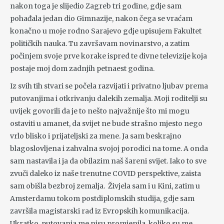
nakon toga je slijedio Zagreb tri godine, gdje sam
pohađala jedan dio Gimnazije, nakon čega se vraćam
konačno u moje rodno Sarajevo gdje upisujem Fakultet
političkih nauka. Tu završavam novinarstvo, a zatim
počinjem svoje prve korake ispred te divne televizije koja
postaje moj dom zadnjih petnaest godina.
Iz svih tih stvari se počela razvijati i privatno ljubav prema
putovanjima i otkrivanju dalekih zemalja. Moji roditelji su
uvijek govorili da je to nešto najvažnije što mi mogu
ostaviti u amanet, da svijet ne bude strašno mjesto nego
vrlo blisko i prijateljski za mene. Ja sam beskrajno
blagoslovljena i zahvalna svojoj porodici na tome. A onda
sam nastavila i ja da obilazim naš šareni svijet. Iako to sve
zvuči daleko iz naše trenutne COVID perspektive, zaista
sam obišla bezbroj zemalja. Živjela sam i u Kini, zatim u
Amsterdamu tokom postdiplomskih studija, gdje sam
završila magistarski rad iz Evropskih komunikacija.
Ukratko, putovanja me nisu promjenila, koliko su me