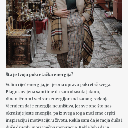
Šta je tvoja pokretačka energija?
Volim riječ energija, jer je ona upravo pokretač svega.
Blagoslovljena sam time da sam obasuta jakom,
dinamičnom i vedrom energijom od samog rođenja.
Vjerujem da je energija neuništiva, jer sve ono što nas
okružuje jeste energija, pa iz svega toga možemo crpiti
inspiraciju i motivaciju u životu. Rekla sam da je moja duša i
duše drugih, moja vječna inspiracija Rekla bih i da je