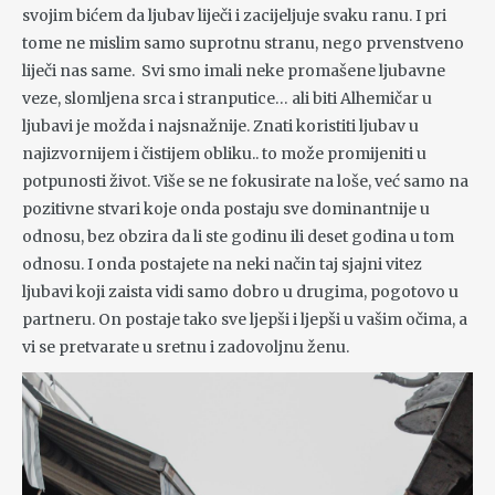
svojim bićem da ljubav liječi i zacijeljuje svaku ranu. I pri
tome ne mislim samo suprotnu stranu, nego prvenstveno
liječi nas same. Svi smo imali neke promašene ljubavne
veze, slomljena srca i stranputice… ali biti Alhemičar u
ljubavi je možda i najsnažnije. Znati koristiti ljubav u
najizvornijem i čistijem obliku.. to može promijeniti u
potpunosti život. Više se ne fokusirate na loše, već samo na
pozitivne stvari koje onda postaju sve dominantnije u
odnosu, bez obzira da li ste godinu ili deset godina u tom
odnosu. I onda postajete na neki način taj sjajni vitez
ljubavi koji zaista vidi samo dobro u drugima, pogotovo u
partneru. On postaje tako sve ljepši i ljepši u vašim očima, a
vi se pretvarate u sretnu i zadovoljnu ženu.