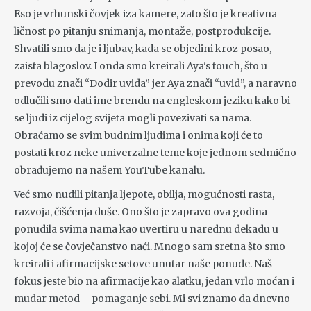
Eso je vrhunski čovjek iza kamere, zato što je kreativna
ličnost po pitanju snimanja, montaže, postprodukcije.
Shvatili smo da je i ljubav, kada se objedini kroz posao,
zaista blagoslov. I onda smo kreirali Aya's touch, što u
prevodu znači “Dodir uvida” jer Aya znači “uvid”, a naravno
odlučili smo dati ime brendu na engleskom jeziku kako bi
se ljudi iz cijelog svijeta mogli povezivati sa nama.
Obraćamo se svim budnim ljudima i onima koji će to
postati kroz neke univerzalne teme koje jednom sedmično
obrađujemo na našem YouTube kanalu.
Već smo nudili pitanja ljepote, obilja, mogućnosti rasta,
razvoja, čišćenja duše. Ono što je zapravo ova godina
ponudila svima nama kao uvertiru u narednu dekadu u
kojoj će se čovječanstvo naći. Mnogo sam sretna što smo
kreirali i afirmacijske setove unutar naše ponude. Naš
fokus jeste bio na afirmacije kao alatku, jedan vrlo moćan i
mudar metod – pomaganje sebi. Mi svi znamo da dnevno