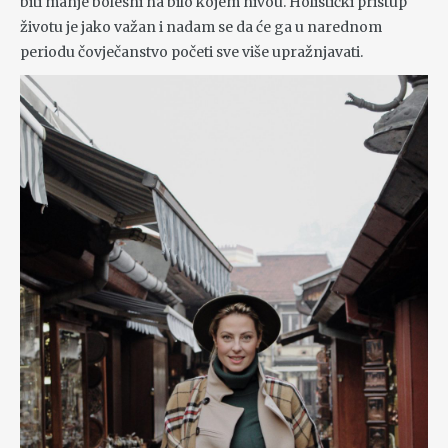
biti manje bolesni na bilo kojem nivou. Holistički pristup
životu je jako važan i nadam se da će ga u narednom
periodu čovječanstvo početi sve više upražnjavati.