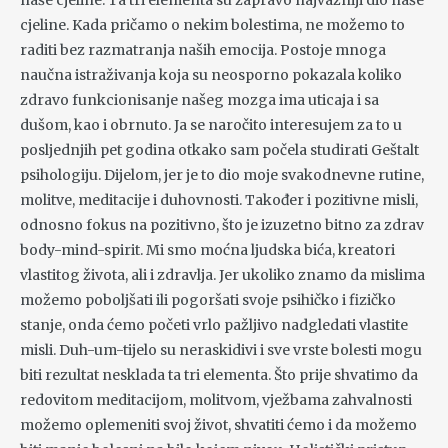
cjeline. Kada pričamo o nekim bolestima, ne možemo to
raditi bez razmatranja naših emocija. Postoje mnoga
naučna istraživanja koja su neosporno pokazala koliko
zdravo funkcionisanje našeg mozga ima uticaja i sa
dušom, kao i obrnuto. Ja se naročito interesujem za to u
posljednjih pet godina otkako sam počela studirati Geštalt
psihologiju. Dijelom, jer je to dio moje svakodnevne rutine,
molitve, meditacije i duhovnosti. Također i pozitivne misli,
odnosno fokus na pozitivno, što je izuzetno bitno za zdrav
body-mind-spirit. Mi smo moćna ljudska bića, kreatori
vlastitog života, ali i zdravlja. Jer ukoliko znamo da mislima
možemo poboljšati ili pogoršati svoje psihičko i fizičko
stanje, onda ćemo početi vrlo pažljivo nadgledati vlastite
misli. Duh-um-tijelo su neraskidivi i sve vrste bolesti mogu
biti rezultat nesklada ta tri elementa. Što prije shvatimo da
redovitom meditacijom, molitvom, vježbama zahvalnosti
možemo oplemeniti svoj život, shvatiti ćemo i da možemo