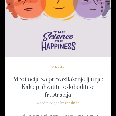
READ MORE
Zdravlje
Meditacija za prevazilaženje ljutnje:
Kako prihvatiti i osloboditi se
frustracija
4 sedmice ago by
zenski.ba
Ljutnja je prirodna emocija koju ne možemo