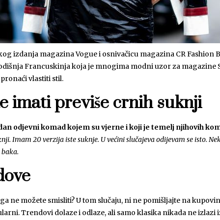
skog izdanja magazina Vogue i osnivačicu magazina CR Fashion B
dišnja Francuskinja koja je mnogima modni uzor za magazine Styli
onaći vlastiti stil.
e imati previše crnih suknji
dan odjevni komad kojem su vjerne i koji je temelj njihovih ko
i. Imam 20 verzija iste suknje. U većini slučajeva odijevam se isto. Ne
o baka.
ndove
 ga ne možete smisliti? U tom slučaju, ni ne pomišljajte na kupo
larni. Trendovi dolaze i odlaze, ali samo klasika nikada ne izlazi