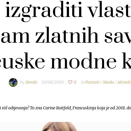
izgraditi vlasti
am zlatnih sav
cuske modne k
by
Zenski
30/08/2020
0
in
Poznati
/
Moda
/
Aktuel
vi stil odijevanja? To zna Carine Roitfeld, Francuskinja koja je od 2001. 