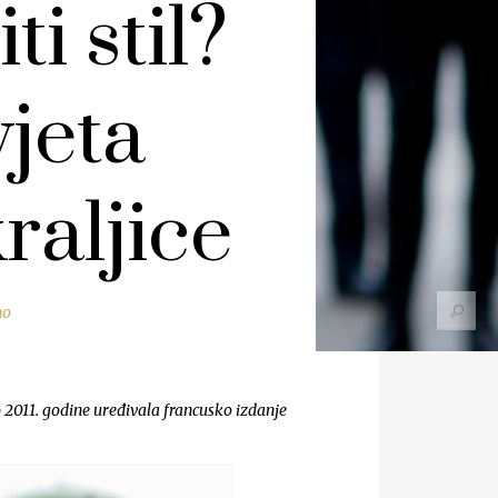
ti stil?
jeta
raljice
no
do 2011. godine uređivala francusko izdanje