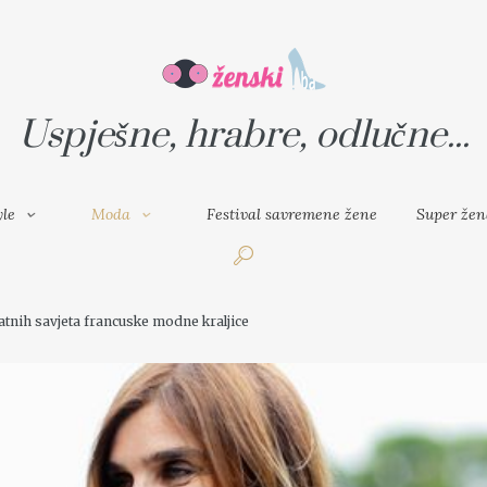
VAL SAVREMENE ŽENE
SUPER ŽENA
Uspješne, hrabre, odlučne...
yle
Moda
Festival savremene žene
Super žen
latnih savjeta francuske modne kraljice