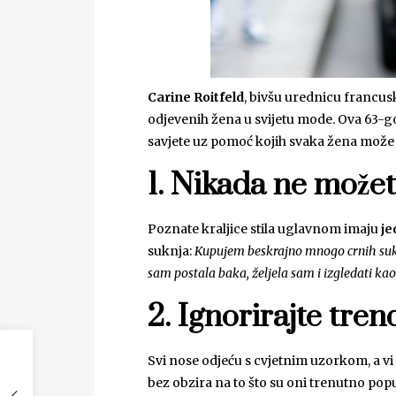
Carine Roitfeld
, bivšu urednicu francu
odjevenih žena u svijetu mode. Ova 63-go
savjete uz pomoć kojih svaka žena može pr
1. Nikada ne možet
Poznate kraljice
stila uglavnom imaju
je
suknja:
Kupujem beskrajno mnogo crnih suknj
sam postala baka, željela sam i izgledati ka
2. Ignorirajte tre
Svi nose odjeću s cvjetnim uzorkom, a vi
bez obzira na to što su oni trenutno popu