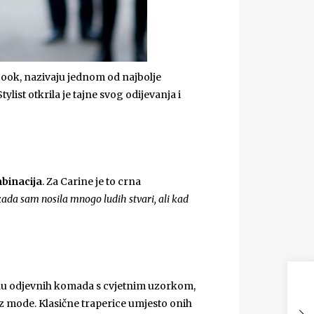
ook, nazivaju jednom od najbolje
st otkrila je tajne svog odijevanja i
mbinacija
. Za Carine je to crna
kada sam nosila mnogo ludih stvari, ali kad
vinu odjevnih komada s cvjetnim uzorkom,
 iz mode. Klasične traperice umjesto onih